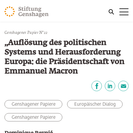
ZUM HAUPTINHALT SPRINGEN
Me
ZUR SUCHE SPRINGEN
Sie befinden sich hier:
Genshagener Papier N°22
Start
Publikationen
„Auflösung des politischen
Systems und Herausforderung
Europa: die Präsidentschaft von
Emmanuel Macron
Teilen
Facebook
LinkedIn
E-Mail
Genshagener Papiere
Europäischer Dialog
Genshagener Papiere