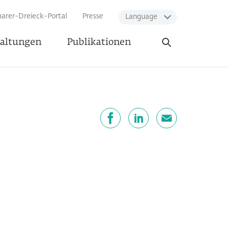
arer-Dreieck-Portal
Presse
Language
Suche
taltungen
Publikationen
öffnen
eilen
Facebook
LinkedIn
E-Mail