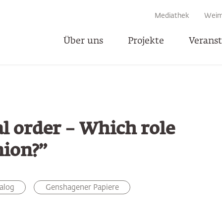
EN
Mediathek
Weim
Über uns
Projekte
Verans
T
l order – Which role
nion?”
alog
Genshagener Papiere