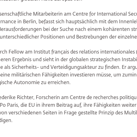
enschaftliche Mitarbeiterin am Centre for International Secu
rnance in Berlin, befasst sich hauptsächlich mit dem Innenl
erausforderungen bei der Suche nach einem kohärenten str
unterschiedlicher Positionen und Bestrebungen der einzelne
h Fellow am Institut français des relations internationales (
eren Ergebnis und sieht in der globalen strategischen Instabi
le als Sicherheits- und Verteidigungsakteur zu finden. Er arg
eine militärischen Fähigkeiten investieren müsse, um zumin
gische Autonomie zu erreichen.
riederike Richter, Forscherin am Centre de recherches politi
o Paris, die EU in ihrem Beitrag auf, ihre Fähigkeiten weite
 von verschiedenen Seiten in Frage gestellte Prinzip des Multi
digen.