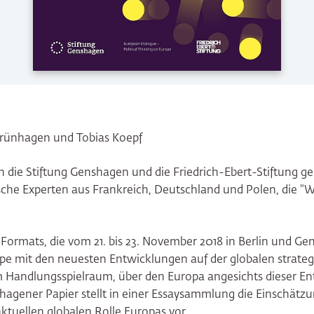
Grünhagen und Tobias Koepf
en die Stiftung Genshagen und die Friedrich-Ebert-Stiftung 
ische Experten aus Frankreich, Deutschland und Polen, die 
s Formats, die vom 21. bis 23. November 2018 in Berlin und Ge
uppe mit den neuesten Entwicklungen auf der globalen strat
 Handlungsspielraum, über den Europa angesichts dieser En
agener Papier stellt in einer Essaysammlung die Einschätzu
ktuellen globalen Rolle Europas vor.