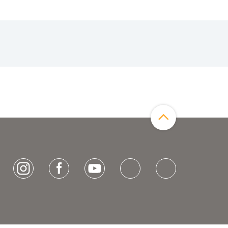
Zum Seitenanfang
[socialLinksTitle]
Instagram
Facebook
Youtube
Bluesky
LinkedIn