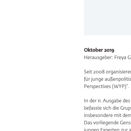
Oktober 2019
Herausgeber: Freya 
Seit 2008 organisier
für junge außenpolit
Perspectives (WYP)".
In der 11. Ausgabe de
befasste sich die Gr
insbesondere mit dem
Das vorliegende Gensh
jungen Experten zur a