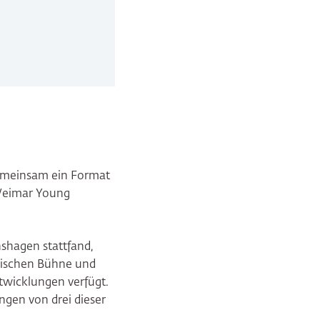
gemeinsam ein Format
"Weimar Young
nshagen stattfand,
egischen Bühne und
twicklungen verfügt.
ngen von drei dieser