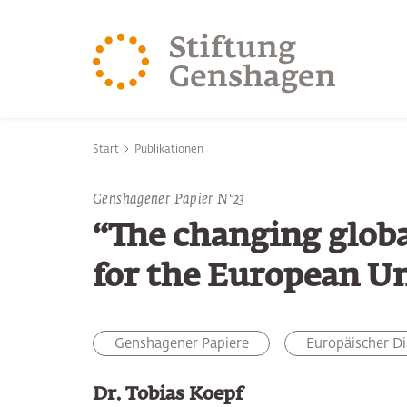
ZUM HAUPTINHALT SPRINGEN
ZUR SUCHE SPRING
Sie befinden sich hier:
Start
Publikationen
Genshagener Papier N°23
“The changing globa
for the European U
Genshagener Papiere
Europäischer Di
Dr. Tobias Koepf