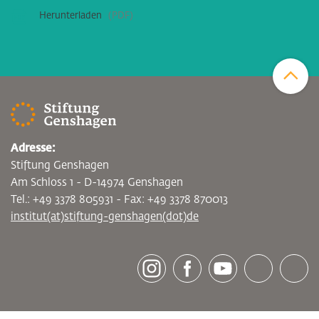
Herunterladen
PDF
Zum Sei
Adresse:
Stiftung Genshagen
Am Schloss 1 - D-14974 Genshagen
Tel.: +49 3378 805931 - Fax: +49 3378 870013
institut(at)stiftung-genshagen(dot)de
[socialLinksTitle]
Instagram
Facebook
Youtube
Bluesky
LinkedI