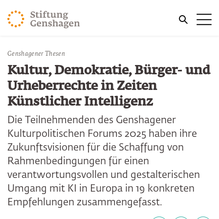
ZUM HAUPTINHALT SPRINGEN
Me
ZUR SUCHE SPRINGEN
Sie befinden sich hier:
Genshagener Thesen
Start
Publikationen
Kultur, Demokratie, Bürger- und
Urheberrechte in Zeiten
Künstlicher Intelligenz
Die Teilnehmenden des Genshagener
Kulturpolitischen Forums 2025 haben ihre
Zukunftsvisionen für die Schaffung von
Rahmenbedingungen für einen
verantwortungsvollen und gestalterischen
Umgang mit KI in Europa in 19 konkreten
Empfehlungen zusammengefasst.