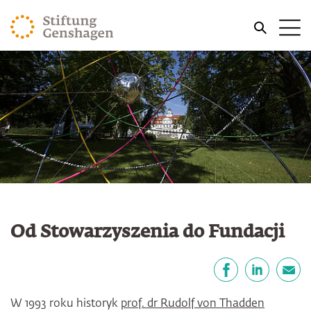
PRZJDŹ DO TREŚCI GŁÓWNEJ
Me
PRZEJDŹ DO WYSZUKIWARKI
Od Stowarzyszenia do Fundacji
Udostępnij
Facebook
LinkedIn
email
W 1993 roku historyk
prof. dr Rudolf von Thadden