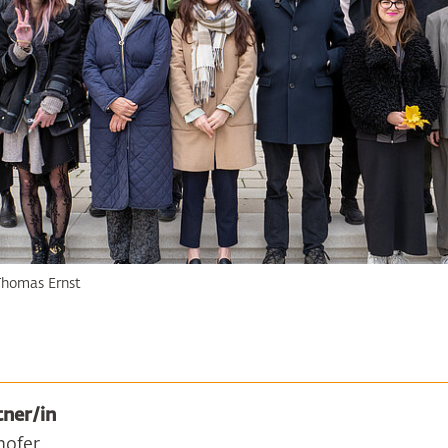
Thomas Ernst
ner/in
hofer