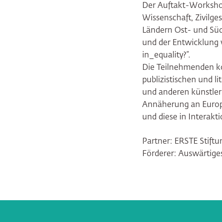
Der Auftakt-Worksho
Wissenschaft, Zivilg
Ländern Ost- und Süd
und der Entwicklung 
in_equality?“.
Die Teilnehmenden ko
publizistischen und li
und anderen künstleri
Annäherung an Europa
und diese in Interakt
Partner: ERSTE Stiftu
Förderer: Auswärtige