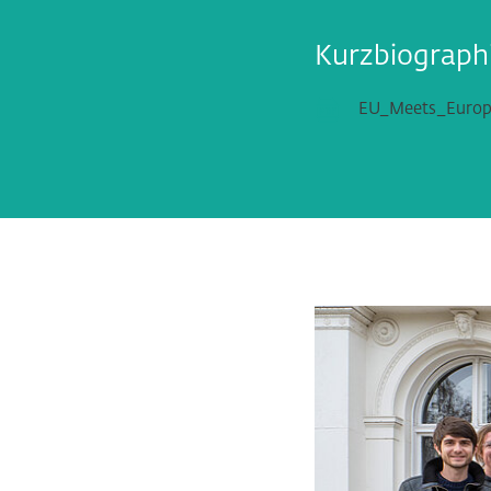
Kurzbiograph
EU_Meets_Europe
Bildergalerie übersp