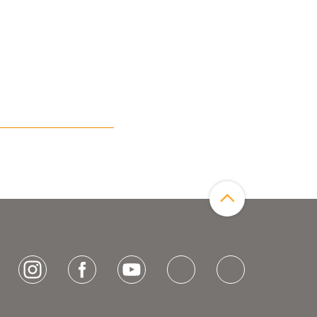
Zum Seitenanfang
[socialLinksTitle]
Instagram
Facebook
Youtube
Bluesky
LinkedIn