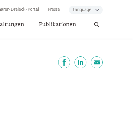
arer-Dreieck-Portal
Presse
Language
Suche
taltungen
Publikationen
öffnen
eilen
Facebook
LinkedIn
E-Mail