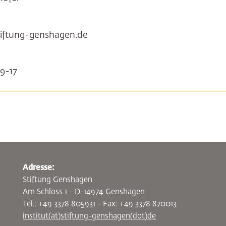
tiftung-genshagen.de
9-17
Adresse:
Stiftung Genshagen
Am Schloss 1 - D-14974 Genshagen
Tel.: +49 3378 805931 - Fax: +49 3378 870013
institut(at)stiftung-genshagen(dot)de