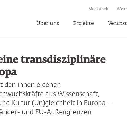
EN
Mediathek
Weim
Über uns
Projekte
Verans
T
ine transdisziplinäre
opa
it den ihnen eigenen
chwuchskräfte aus Wissenschaft,
 und Kultur (Un)gleichheit in Europa –
, Länder- und EU-Außengrenzen