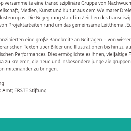
p versammelte eine transdisziplinäre Gruppe von Nachwuch
esellschaft, Medien, Kunst und Kultur aus dem Weimarer Drei
osteuropas. Die Begegnung stand im Zeichen des transdiszi
von Projektarbeiten rund um das gemeinsame Leitthema „Eu
nzipierten eine große Bandbreite an Beiträgen – von wissen
terarischen Texten über Bilder und Illustrationen bis hin zu a
schen Performances. Dies ermöglichte es ihnen, vielfältige
 zu kreieren, die neue und insbesondere junge Zielgruppen
ion miteinander zu bringen.
ng
s Amt; ERSTE Stiftung