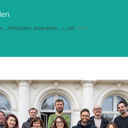
ien
__Participants_Biographies__1_.pdf
PDF
ringen