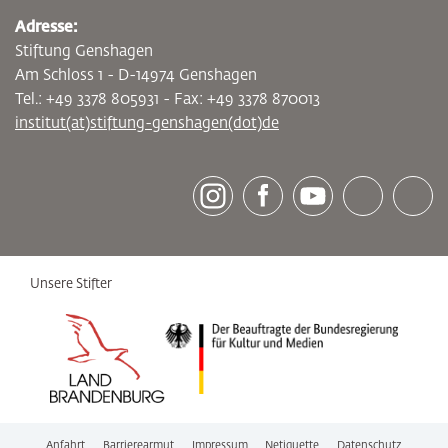
Adresse:
Stiftung Genshagen
Am Schloss 1 - D-14974 Genshagen
Tel.: +49 3378 805931 - Fax: +49 3378 870013
institut(at)stiftung-genshagen(dot)de
[socialLinksTitle]
Instagram
Facebook
Youtube
Bluesky
LinkedI
Unsere Stifter
Anfahrt
Barrierearmut
Impressum
Netiquette
Datenschutz