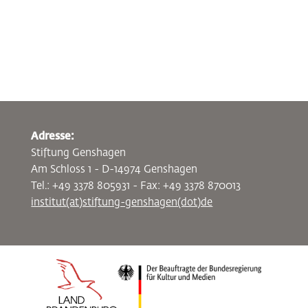
Adresse:
Stiftung Genshagen
Am Schloss 1 - D-14974 Genshagen
Tel.: +49 3378 805931 - Fax: +49 3378 870013
institut(at)stiftung-genshagen(dot)de