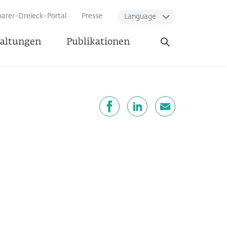
arer-Dreieck-Portal
Presse
Language
Suche
taltungen
Publikationen
öffnen
eilen
Facebook
LinkedIn
E-Mail