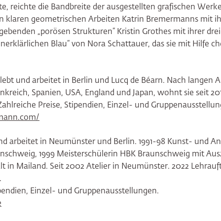
te, reichte die Bandbreite der ausgestellten grafischen Werke
n klaren geometrischen Arbeiten Katrin Bremermanns mit i
elgebenden „porösen Strukturen“ Kristin Grothes mit ihrer dr
unerklärlichen Blau“ von Nora Schattauer, das sie mit Hilfe 
lebt und arbeitet in Berlin und Lucq de Béarn. Nach langen 
nkreich, Spanien, USA, England und Japan, wohnt sie seit 20
 Zahlreiche Preise, Stipendien, Einzel- und Gruppenausstellu
rmann.com/
nd arbeitet in Neumünster und Berlin. 1991-98 Kunst- und An
unschweig, 1999 Meisterschülerin HBK Braunschweig mit Aus
t in Mailand. Seit 2002 Atelier in Neumünster. 2022 Lehrauf
.
ipendien, Einzel- und Gruppenausstellungen.
e