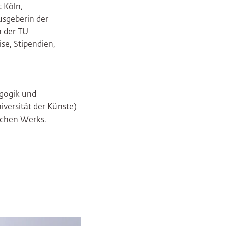
t Köln,
usgeberin der
n der TU
se, Stipendien,
agogik und
versität der Künste)
schen Werks.