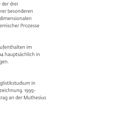
 der drei
hrer besonderen
eidimensionalen
chemischer Prozesse
Aufenthalten im
14 hauptsächlich in
ngen.
glistikstudium in
zeichnung. 1999-
trag an der Muthesius