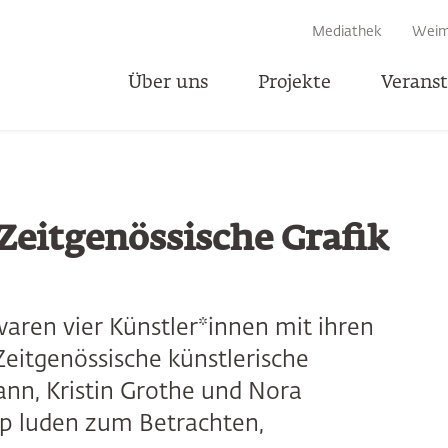
EN
Mediathek
Weim
Über uns
Projekte
Verans
T
Zeitgenössische Grafik
aren vier Künstler*innen mit ihren
Zeitgenössische künstlerische
nn, Kristin Grothe und Nora
p luden zum Betrachten,