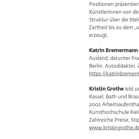
Positionen präsentier
Künstlerinnen von de
Struktur über die tit
Zartheit bis zu dem „
erzeugt.
Katrin Bremermann
Ausland, darunter Fra
Berlin. Autodidaktin.
https://katrinbreme
Kristin Grothe
lebt u
Kassel, Bath und Bra
2002 Arbeitsaufenthal
Kunsthochschule Kiel
Zahlreiche Preise, St
www.kristingrothe.d