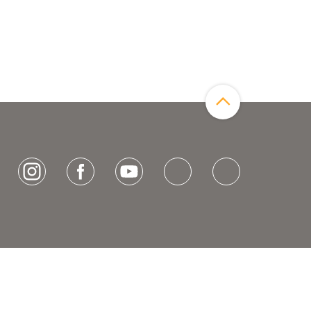
Zum Seitenanfang
[socialLinksTitle]
Instagram
Facebook
Youtube
Bluesky
LinkedIn