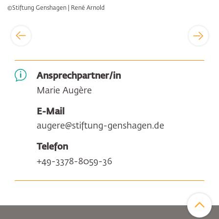
©Stiftung Genshagen | René Arnold
Ansprechpartner/in
Marie Augère
E-Mail
augere@stiftung-genshagen.de
Telefon
+49-3378-8059-36
Zum Sei