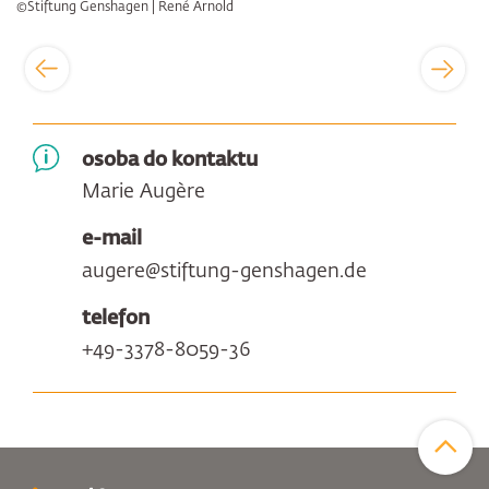
©Stiftung Genshagen | René Arnold
osoba do kontaktu
Marie Augère
e-mail
augere@stiftung-genshagen.de
telefon
+49-3378-8059-36
Zum Sei