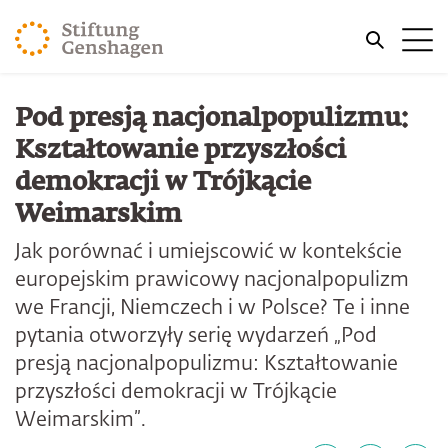
PRZJDŹ DO TREŚCI GŁÓWNEJ
Me
PRZEJDŹ DO WYSZUKIWARKI
Pod presją nacjonalpopulizmu:
Kształtowanie przyszłości
demokracji w Trójkącie
Weimarskim
Jak porównać i umiejscowić w kontekście
europejskim prawicowy nacjonalpopulizm
we Francji, Niemczech i w Polsce? Te i inne
pytania otworzyły serię wydarzeń „Pod
presją nacjonalpopulizmu: Kształtowanie
przyszłości demokracji w Trójkącie
Weimarskim”.