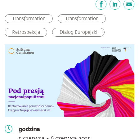
Udostępnij
Facebook
LinkedIn
email
Transformation
Transformation
Retrospekcja
Dialog Europejski
godzina
5 czerwca - 6 czerwca 2025