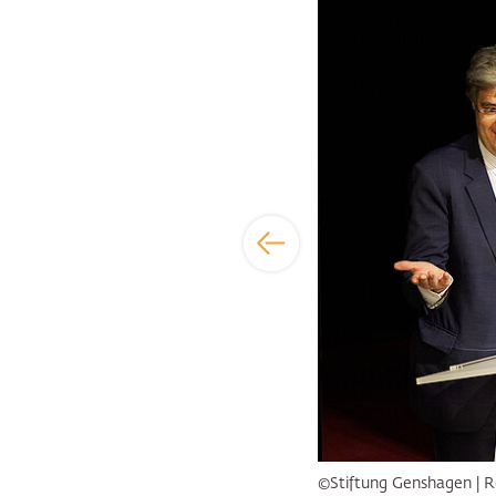
Bildergalerie übersp
©Stiftung Genshagen | R