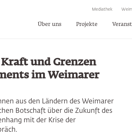
EN
Mediathek
Weim
Über uns
Projekte
Verans
T
 Kraft und Grenzen
ements im Weimarer
innen aus den Ländern des Weimarer
chen Botschaft über die Zukunft des
hang mit der Krise der
präch.