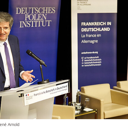
ringen
ené Arnold