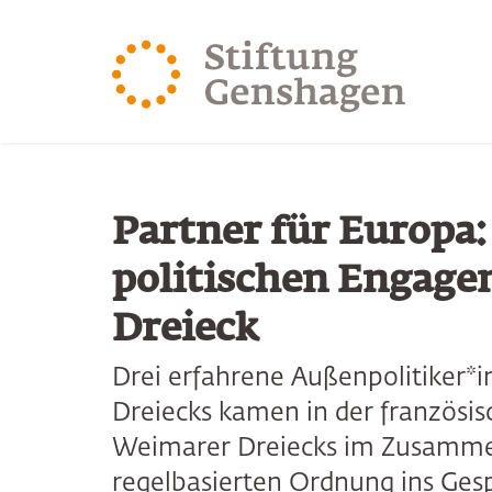
ZUM HAUPTINHALT SPRINGEN
ZUR SUCHE SPRING
Partner für Europa:
politischen Engag
Dreieck
Drei erfahrene Außenpolitiker*
Dreiecks kamen in der französis
Weimarer Dreiecks im Zusammen
regelbasierten Ordnung ins Ges