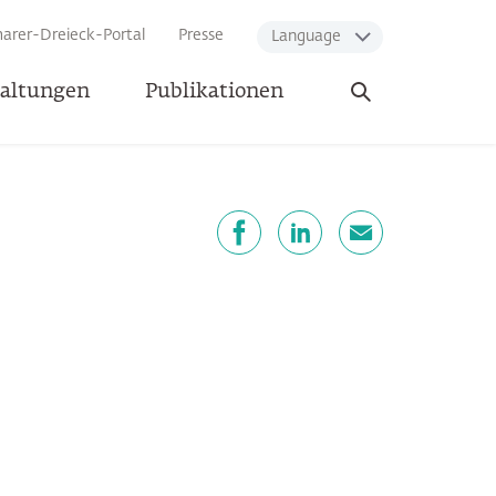
arer-Dreieck-Portal
Presse
Language
Suche
taltungen
Publikationen
öffnen
eilen
Facebook
LinkedIn
E-Mail