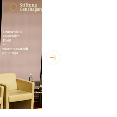
©Stiftung Genshagen | René Arnold