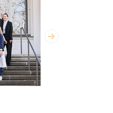
©Stiftung Genshagen | René Arnold