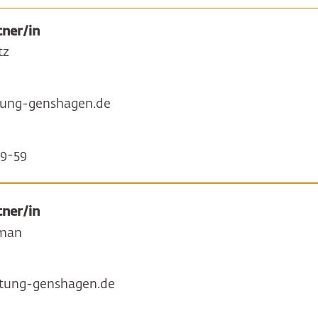
ner/in
tz
ftung-genshagen.de
9-59
ner/in
man
tung-genshagen.de