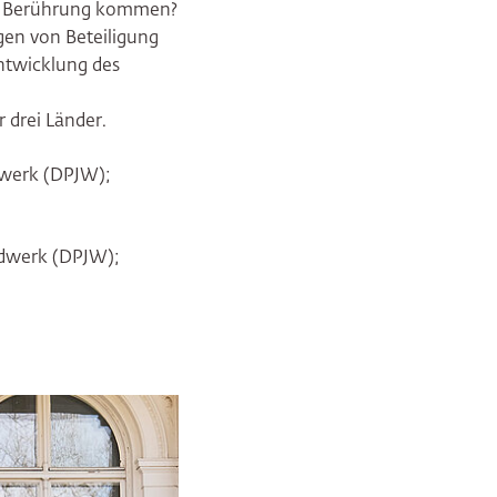
 in Berührung kommen?
gen von Beteiligung
entwicklung des
 drei Länder.
dwerk (DPJW);
ndwerk (DPJW);