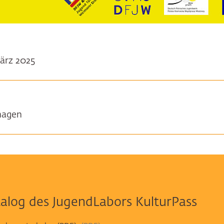
März 2025
hagen
alog des JugendLabors KulturPass