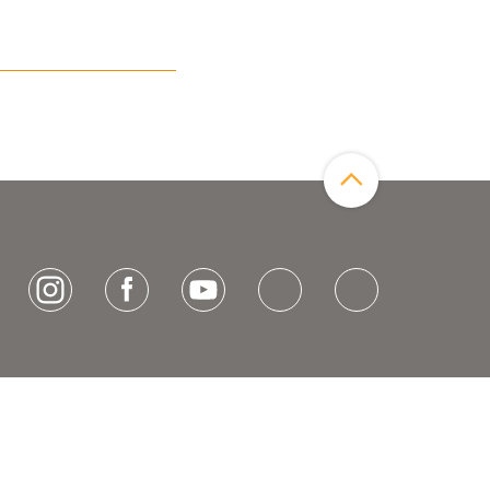
Zum Seitenanfang
[socialLinksTitle]
Instagram
Facebook
Youtube
Bluesky
LinkedIn