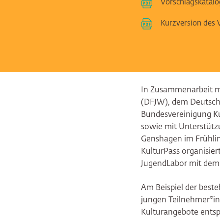
Vorschlagskatalo
Kurzversion des 
In Zusammenarbeit m
(DFJW), dem Deutsch
Bundesvereinigung Ku
sowie mit Unterstützu
Genshagen im Frühli
KulturPass organisiert
JugendLabor mit dem
Am Beispiel der best
jungen Teilnehmer*in
Kulturangebote ents