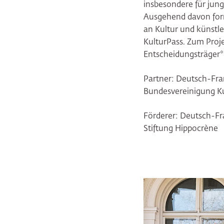
insbesondere für jun
Ausgehend davon form
an Kultur und künstl
KulturPass. Zum Proje
Entscheidungsträger*i
Partner: Deutsch-Fr
Bundesvereinigung Ku
Förderer: Deutsch-F
Stiftung Hippocrène
Bildergalerie übersp