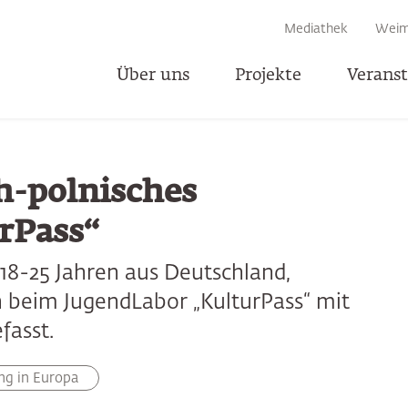
EN
Mediathek
Weim
Über uns
Projekte
Verans
T
h-polnisches
rPass“
18-25 Jahren aus Deutschland,
h beim JugendLabor „KulturPass“ mit
fasst.
ng in Europa