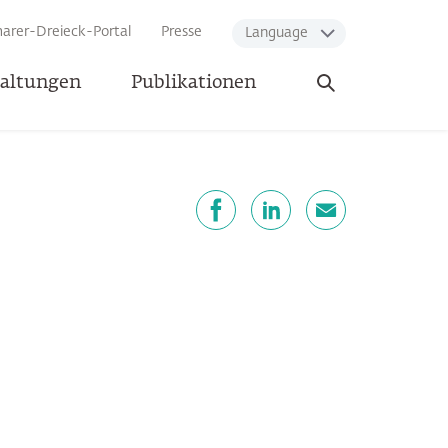
arer-Dreieck-Portal
Presse
Language
Suche
taltungen
Publikationen
öffnen
eilen
Facebook
LinkedIn
E-Mail