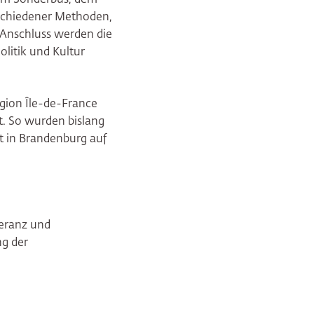
schiedener Methoden,
 Anschluss werden die
olitik und Kultur
egion Île-de-France
t. So wurden bislang
t in Brandenburg auf
leranz und
ng der