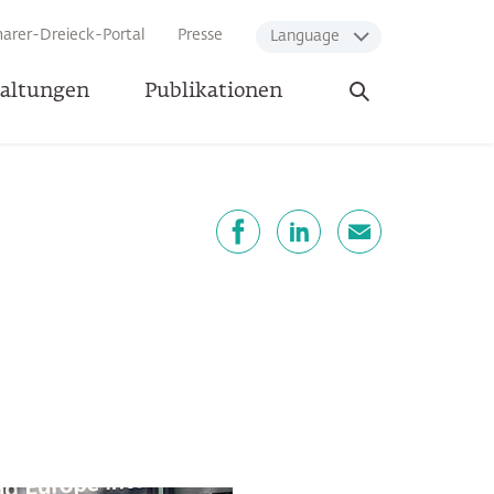
arer-Dreieck-Portal
Presse
Language
Suche
taltungen
Publikationen
öffnen
eilen
Facebook
LinkedIn
E-Mail