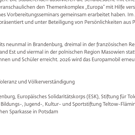
eranschaulichen den Themenkomplex „Europa“ mit Hilfe ver
nes Vorbereitungsseminars gemeinsam erarbeitet haben. Im
 präsentiert und unter Beteiligung von Persönlichkeiten aus P
its neunmal in Brandenburg, dreimal in der französischen R
and Est und viermal in der polnischen Region Masowien stat
nnen und Schüler erreicht. 2026 wird das Europamobil erneu
 Toleranz und Völkerverständigung
nburg, Europäisches Solidaritätskorps (ESK), Stiftung für To
Bildungs-, Jugend-, Kultur- und Sportstiftung Teltow-Flämi
hen Sparkasse in Potsdam