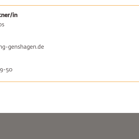
ner/in
os
ung-genshagen.de
59-50