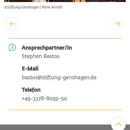
©Stiftung Genshagen | René Arnold
Ansprechpartner/in
Stephen Bastos
E-Mail
bastos@stiftung-genshagen.de
Telefon
+49-3378-8059-50
Zum Sei