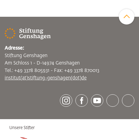
Zum Sei
Adresse:
Stiftung Genshagen
Am Schloss 1 - D-14974 Genshagen
Tel.: +49 3378 805931 - Fax: +49 3378 870013
institut(at)stiftung-genshagen(dot)de
[socialLinksTitle]
Instagram
Facebook
Youtube
Bluesky
LinkedI
Unsere Stifter