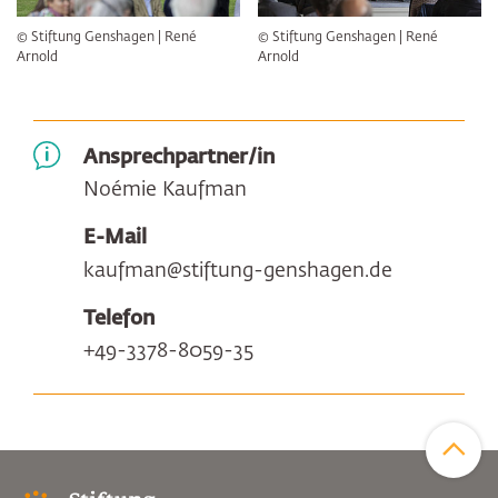
© Stiftung Genshagen | René
© Stiftung Genshagen | René
Arnold
Arnold
Ansprechpartner/in
Noémie Kaufman
E-Mail
kaufman@stiftung-genshagen.de
Telefon
+49-3378-8059-35
Zum Sei