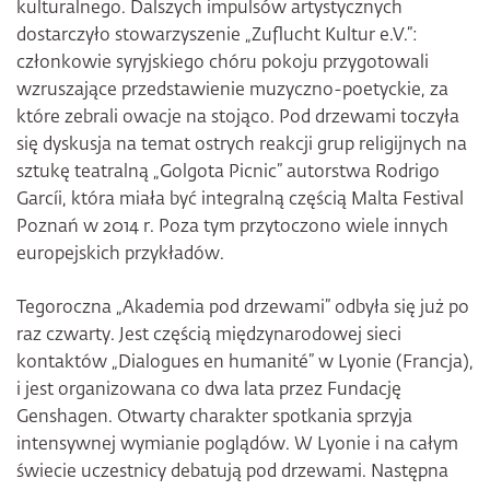
kulturalnego. Dalszych impulsów artystycznych
dostarczyło stowarzyszenie „Zuflucht Kultur e.V.“:
członkowie syryjskiego chóru pokoju przygotowali
wzruszające przedstawienie muzyczno-poetyckie, za
które zebrali owacje na stojąco. Pod drzewami toczyła
się dyskusja na temat ostrych reakcji grup religijnych na
sztukę teatralną „Golgota Picnic” autorstwa Rodrigo
Garcíi, która miała być integralną częścią Malta Festival
Poznań w 2014 r. Poza tym przytoczono wiele innych
europejskich przykładów.
Tegoroczna „Akademia pod drzewami” odbyła się już po
raz czwarty. Jest częścią międzynarodowej sieci
kontaktów „Dialogues en humanité” w Lyonie (Francja),
i jest organizowana co dwa lata przez Fundację
Genshagen. Otwarty charakter spotkania sprzyja
intensywnej wymianie poglądów. W Lyonie i na całym
świecie uczestnicy debatują pod drzewami. Następna