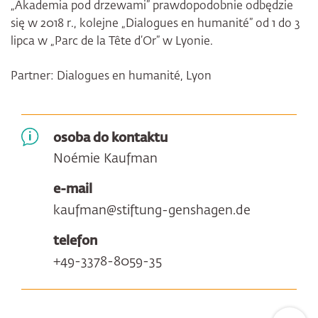
„Akademia pod drzewami” prawdopodobnie odbędzie
się w 2018 r., kolejne „Dialogues en humanité” od 1 do 3
lipca w „Parc de la Tête d’Or” w Lyonie.
Partner: Dialogues en humanité, Lyon
osoba do kontaktu
Noémie Kaufman
e-mail
kaufman@stiftung-genshagen.de
telefon
+49-3378-8059-35
Zum Sei