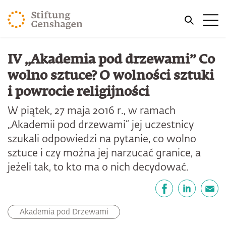
PRZJDŹ DO TREŚCI GŁÓWNEJ
Me
PRZEJDŹ DO WYSZUKIWARKI
IV „Akademia pod drzewami” Co
wolno sztuce? O wolności sztuki
i powrocie religijności
W piątek, 27 maja 2016 r., w ramach
„Akademii pod drzewami“ jej uczestnicy
szukali odpowiedzi na pytanie, co wolno
sztuce i czy można jej narzucać granice, a
jeżeli tak, to kto ma o nich decydować.
Udostępnij
Facebook
LinkedIn
email
Akademia pod Drzewami