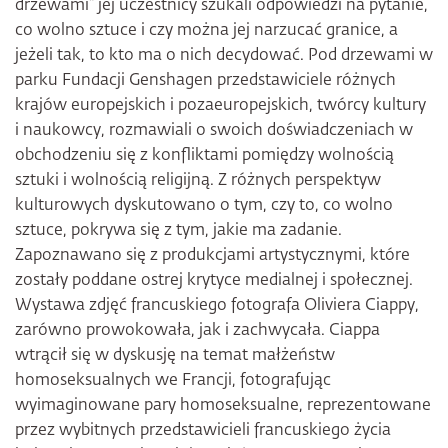
drzewami“ jej uczestnicy szukali odpowiedzi na pytanie,
co wolno sztuce i czy można jej narzucać granice, a
jeżeli tak, to kto ma o nich decydować. Pod drzewami w
parku Fundacji Genshagen przedstawiciele różnych
krajów europejskich i pozaeuropejskich, twórcy kultury
i naukowcy, rozmawiali o swoich doświadczeniach w
obchodzeniu się z konfliktami pomiędzy wolnością
sztuki i wolnością religijną. Z różnych perspektyw
kulturowych dyskutowano o tym, czy to, co wolno
sztuce, pokrywa się z tym, jakie ma zadanie.
Zapoznawano się z produkcjami artystycznymi, które
zostały poddane ostrej krytyce medialnej i społecznej.
Wystawa zdjęć francuskiego fotografa Oliviera Ciappy,
zarówno prowokowała, jak i zachwycała. Ciappa
wtrącił się w dyskusję na temat małżeństw
homoseksualnych we Francji, fotografując
wyimaginowane pary homoseksualne, reprezentowane
przez wybitnych przedstawicieli francuskiego życia