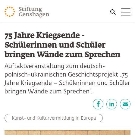
ZUM HAUPTINHALT SPRINGEN
Me
ZUR SUCHE SPRINGEN
75 Jahre Kriegsende -
Schülerinnen und Schüler
bringen Wände zum Sprechen
Auftaktveranstaltung zum deutsch-
polnisch-ukrainischen Geschichtsprojekt „75
Jahre Kriegsende – Schülerinnen und Schüler
bringen Wände zum Sprechen“.
Teilen
Facebook
LinkedIn
E-Mail
Kunst- und Kulturvermittlung in Europa