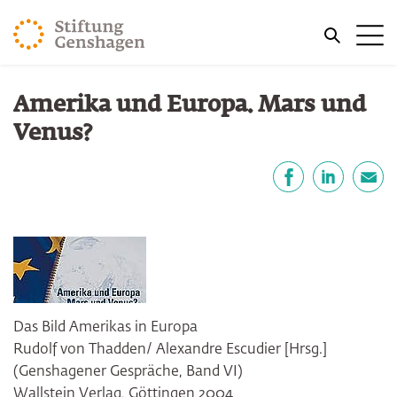
ZUM HAUPTINHALT SPRINGEN
Me
ZUR SUCHE SPRINGEN
Sie befinden sich hier:
Amerika und Europa. Mars und
Start
Publikationen
Venus?
Teilen
Facebook
LinkedIn
E-Mail
Das Bild Amerikas in Europa
Rudolf von Thadden/ Alexandre Escudier [Hrsg.]
(Genshagener Gespräche, Band VI)
Wallstein Verlag, Göttingen 2004