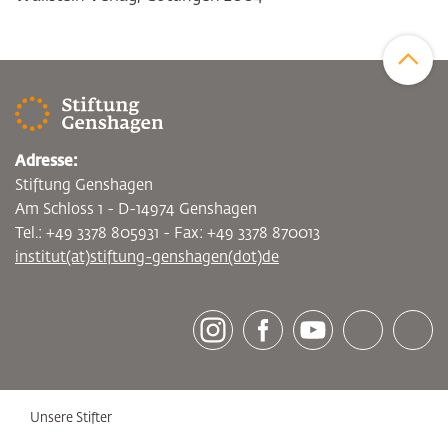
Zum Sei
Adresse:
Stiftung Genshagen
Am Schloss 1 - D-14974 Genshagen
Tel.: +49 3378 805931 - Fax: +49 3378 870013
institut(at)stiftung-genshagen(dot)de
[socialLinksTitle]
Instagram
Facebook
Youtube
Bluesky
LinkedI
Unsere Stifter