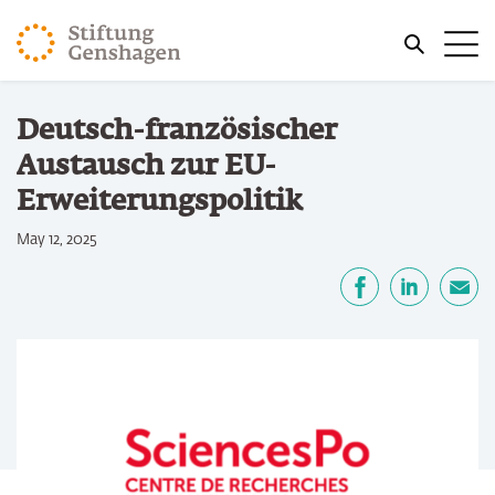
ZUM HAUPTINHALT SPRINGEN
Me
ZUR SUCHE SPRINGEN
Sie befinden sich hier:
Deutsch-französischer
Start
Austausch zur EU-
Erweiterungspolitik
May 12, 2025
Teilen
Facebook
LinkedIn
E-Mail