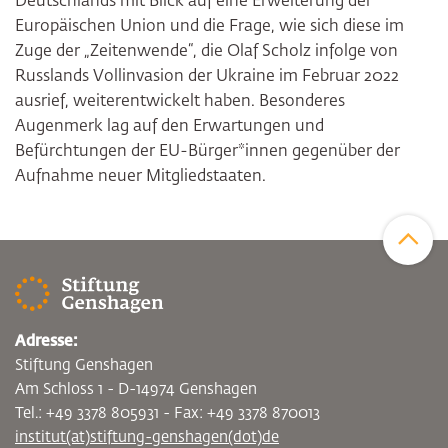
Deutschlands mit Blick auf eine Erweiterung der
Europäischen Union und die Frage, wie sich diese im
Zuge der „Zeitenwende“, die Olaf Scholz infolge von
Russlands Vollinvasion der Ukraine im Februar 2022
ausrief, weiterentwickelt haben. Besonderes
Augenmerk lag auf den Erwartungen und
Befürchtungen der EU-Bürger*innen gegenüber der
Aufnahme neuer Mitgliedstaaten.
Zum Sei
Adresse:
Stiftung Genshagen
Am Schloss 1 - D-14974 Genshagen
Tel.: +49 3378 805931 - Fax: +49 3378 870013
institut(at)stiftung-genshagen(dot)de