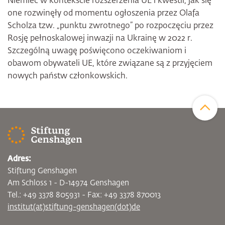
Niemiec w kontekście rozszerzenia UE i kwestii, jak się
one rozwinęły od momentu ogłoszenia przez Olafa
Scholza tzw. „punktu zwrotnego” po rozpoczęciu przez
Rosję pełnoskalowej inwazji na Ukrainę w 2022 r.
Szczególną uwagę poświęcono oczekiwaniom i
obawom obywateli UE, które związane są z przyjęciem
nowych państw członkowskich.
Zum Sei
Adres:
Stiftung Genshagen
Am Schloss 1 - D-14974 Genshagen
Tel.: +49 3378 805931 - Fax: +49 3378 870013
institut(at)stiftung-genshagen(dot)de