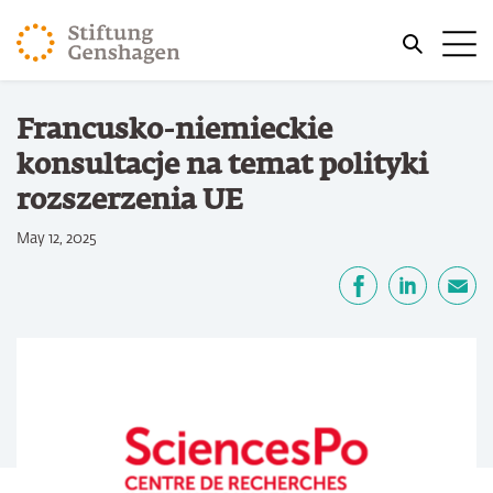
PRZJDŹ DO TREŚCI GŁÓWNEJ
Me
PRZEJDŹ DO WYSZUKIWARKI
Jesteś tutaj
Francusko-niemieckie
Strona główna
konsultacje na temat polityki
rozszerzenia UE
May 12, 2025
Udostępnij
Facebook
LinkedIn
email