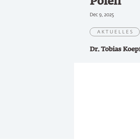
Polen
Dec 9, 2025
A K T U E L L E S
Dr. Tobias Koep