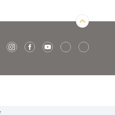
Zum Seitenanfang
[socialLinksTitle]
Instagram
Facebook
Youtube
Bluesky
LinkedIn
z