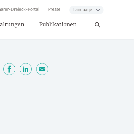
arer-Dreieck-Portal
Presse
Language
Suche
taltungen
Publikationen
öffnen
n
Facebook
LinkedIn
E-Mail