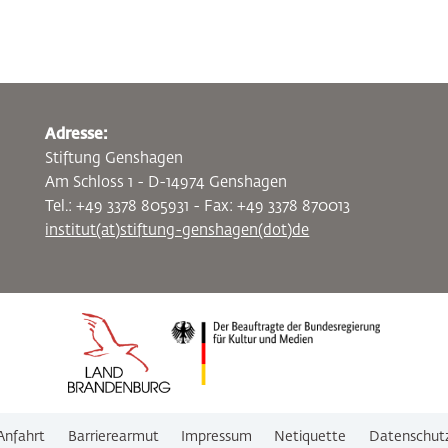
Adresse:
Stiftung Genshagen
Am Schloss 1 - D-14974 Genshagen
Tel.: +49 3378 805931 - Fax: +49 3378 870013
institut(at)stiftung-genshagen(dot)de
Anfahrt
Barrierearmut
Impressum
Netiquette
Datenschut