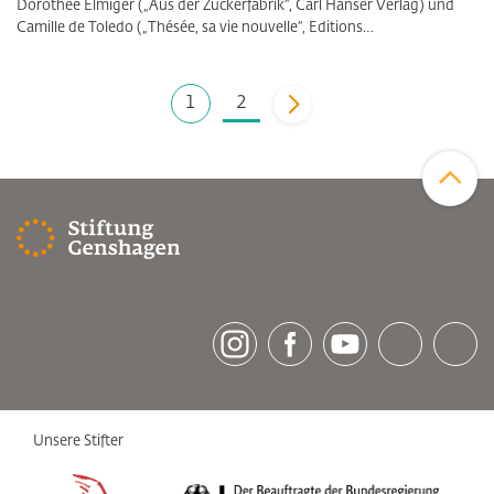
Dorothee Elmiger („Aus der Zuckerfabrik“, Carl Hanser Verlag) und
Camille de Toledo („Thésée, sa vie nouvelle“, Editions…
1
2
vor
Zum Sei
[socialLinksTitle]
Instagram
Facebook
Youtube
Bluesky
LinkedI
Unsere Stifter