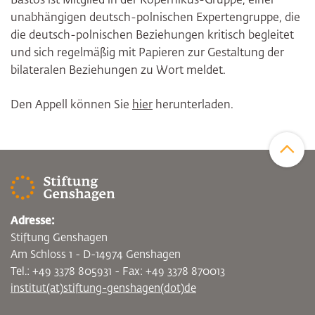
Bastos ist Mitglied in der Kopernikus-Gruppe, einer
unabhängigen deutsch-polnischen Expertengruppe, die
die deutsch-polnischen Beziehungen kritisch begleitet
und sich regelmäßig mit Papieren zur Gestaltung der
bilateralen Beziehungen zu Wort meldet.
Den Appell können Sie
hier
herunterladen.
Zum Sei
Adresse:
Stiftung Genshagen
Am Schloss 1 - D-14974 Genshagen
Tel.: +49 3378 805931 - Fax: +49 3378 870013
institut(at)stiftung-genshagen(dot)de