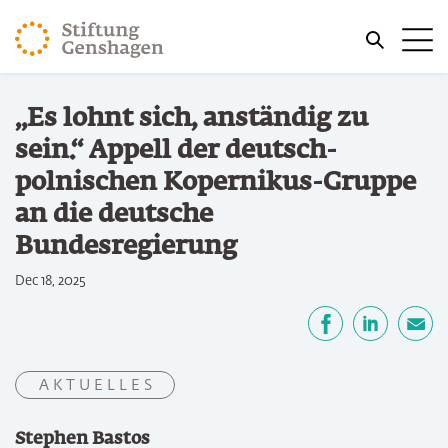
ZUM HAUPTINHALT SPRINGEN
Me
ZUR SUCHE SPRINGEN
Sie befinden sich hier:
„Es lohnt sich, anständig zu
Start
sein.“ Appell der deutsch-
polnischen Kopernikus-Gruppe
an die deutsche
Bundesregierung
Dec 18, 2025
Teilen
Facebook
LinkedIn
E-Mail
A K T U E L L E S
Stephen Bastos