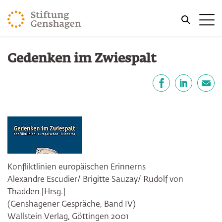
ZUM HAUPTINHALT SPRINGEN
Me
ZUR SUCHE SPRINGEN
Sie befinden sich hier:
Gedenken im Zwiespalt
Start
Publikationen
Teilen
Facebook
LinkedIn
E-Mail
Konfliktlinien europäischen Erinnerns
Alexandre Escudier/ Brigitte Sauzay/ Rudolf von
Thadden [Hrsg.]
(Genshagener Gespräche, Band IV)
Wallstein Verlag, Göttingen 2001