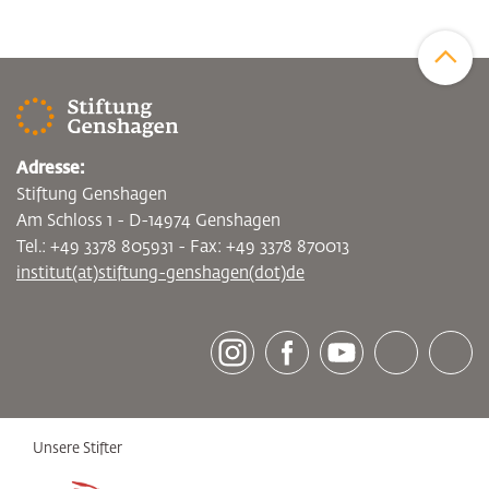
Zum Sei
Adresse:
Stiftung Genshagen
Am Schloss 1 - D-14974 Genshagen
Tel.: +49 3378 805931 - Fax: +49 3378 870013
institut(at)stiftung-genshagen(dot)de
[socialLinksTitle]
Instagram
Facebook
Youtube
Bluesky
LinkedI
Unsere Stifter