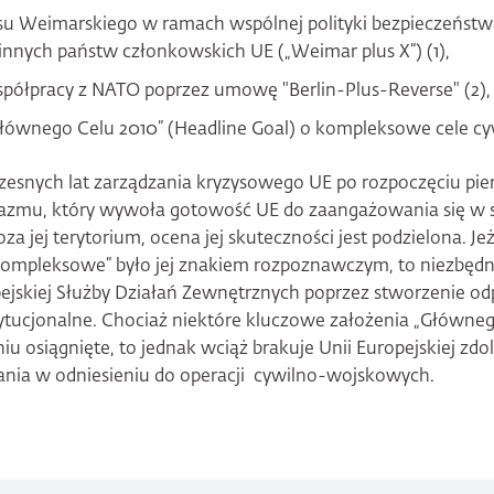
su Weimarskiego w ramach wspólnej polityki bezpieczeństwa
 innych państw członkowskich UE („Weimar plus X“) (1),
spółpracy z NATO poprzez umowę "Berlin-Plus-Reverse" (2),
Głównego Celu 2010” (Headline Goal) o kompleksowe cele c
zesnych lat zarządzania kryzysowego UE po rozpoczęciu pie
azmu, który wywoła gotowość UE do zaangażowania się w
za jej terytorium, ocena jej skuteczności jest podzielona. Je
 kompleksowe“ było jej znakiem rozpoznawczym, to niezbęd
pejskiej Służby Działań Zewnętrznych poprzez stworzenie od
tytucjonalne. Chociaż niektóre kluczowe założenia „Główneg
u osiągnięte, to jednak wciąż brakuje Unii Europejskiej zd
ania w odniesieniu do operacji cywilno-wojskowych.