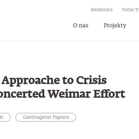
IWARKI
Mediateka
Portal T
O nas
Projekty
U
Approache to Crisis
ncerted Weimar Effort
ki
Genshagener Papiere