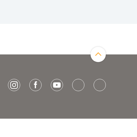
Zum Seitenanfang
[socialLinksTitle]
Instagram
Facebook
Youtube
Bluesky
LinkedIn