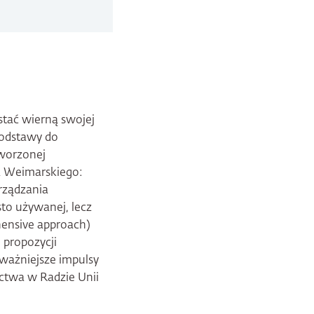
stać wierną swojej
podstawy do
tworzonej
a Weimarskiego:
arządzania
to używanej, lecz
hensive approach)
 propozycji
jważniejsze impulsy
ictwa w Radzie Unii