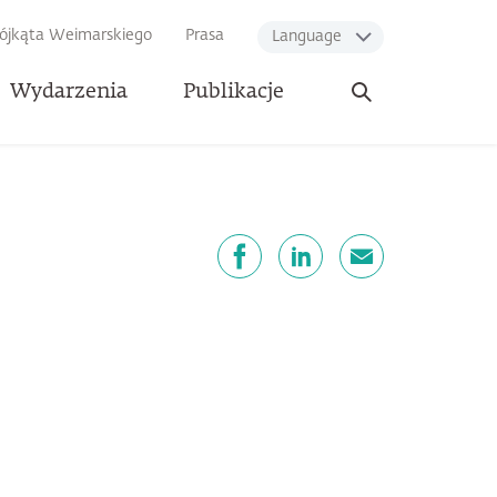
rójkąta Weimarskiego
Prasa
Language
Otwórz
Wydarzenia
Publikacje
wyszukiwarkę
dostępnij
Facebook
LinkedIn
email