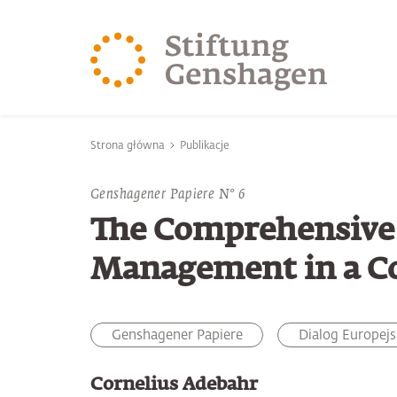
PRZJDŹ DO TREŚCI GŁÓWNEJ
PRZEJDŹ DO WYSZUK
Jesteś tutaj
Strona główna
Publikacje
Genshagener Papiere N° 6
The Comprehensive 
Management in a Co
Genshagener Papiere
Dialog Europejs
Cornelius Adebahr