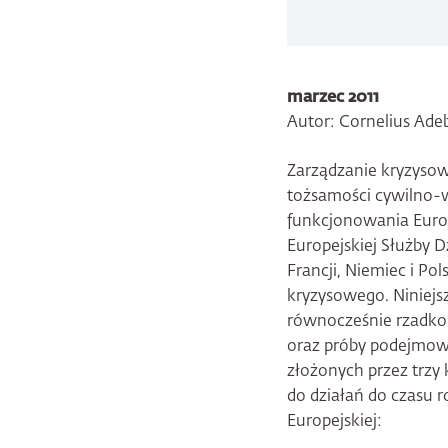
marzec 2011
Autor: Cornelius Ade
Zarządzanie kryzysowe
tożsamości cywilno-w
funkcjonowania Europ
Europejskiej Służby 
Francji, Niemiec i Po
kryzysowego. Niniejs
równocześnie rzadko 
oraz próby podejmowan
złożonych przez trzy
do działań do czasu 
Europejskiej: