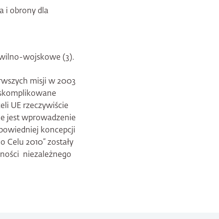
 i obrony dla
ywilno-wojskowe (3).
rwszych misji w 2003
 skomplikowane
żeli UE rzeczywiście
ne jest wprowadzenie
powiedniej koncepcji
o Celu 2010“ zostały
olności niezależnego