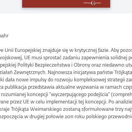
bahr
 Unii Europejskiej znajduje się w krytycznej fazie. Aby pozo
ojskowej, UE musi sprostać zadaniu zapewnienia solidnej 
ejskiej Polityki Bezpieczeństwa i Obrony oraz niedawno u
Działań Zewnętrznych. Najnowsza inicjatywa państw Trójkąt
lski dała nowe impulsy do rozwoju kompleksowej strategii z
za publikacja przedstawia aktualne wyzwania w ramach częs
rozumianej koncepcji "wyczerpującego podejścia" (compre
e przez UE w celu implementacji tej koncepcji. Po analizie
 kraje Trójkąta Weimarskiego zostaną sformułowane trzy na
rozpoczęcia w drugiej połowie 2011 roku polskiego przewodn