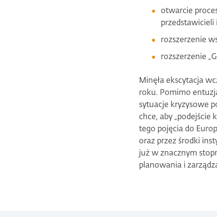
otwarcie proce
przedstawicieli
rozszerzenie w
rozszerzenie „
Minęła ekscytacja wc
roku. Pomimo entuzj
sytuacje kryzysowe po
chce, aby „podejście
tego pojęcia do Euro
oraz przez środki ins
już w znacznym stopni
planowania i zarządz