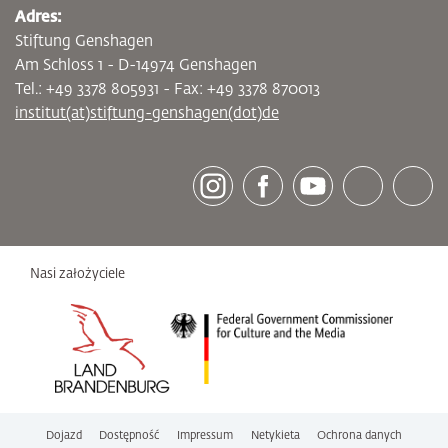
Adres:
Stiftung Genshagen
Am Schloss 1 - D-14974 Genshagen
Tel.: +49 3378 805931 - Fax: +49 3378 870013
institut(at)stiftung-genshagen(dot)de
[socialLinksTitle]
Instagram
Facebook
Youtube
Bluesky
LinkedI
Nasi założyciele
Dojazd
Dostępność
Impressum
Netykieta
Ochrona danych