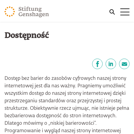
PRZJDŹ DO TREŚCI GŁÓWNEJ
Me
PRZEJDŹ DO WYSZUKIWARKI
Jesteś tutaj
Dostępność
Strona główna
Udostępnij
Facebook
LinkedIn
email
Dostęp bez barier do zasobów cyfrowych naszej strony
internetowej jest dla nas ważny. Pragniemy umożliwić
wszystkim dostęp do naszej strony internetowej dzięki
przestrzeganiu standardów oraz przejrzystej i prostej
strukturze. Obiektywnie rzecz ujmuąc, nie istnieje pełna
bezbarierowa dostępność do stron internetowych.
Dlatego mówimy o „niskiej barierowości“.
Programowanie i wygląd naszej strony internetowej