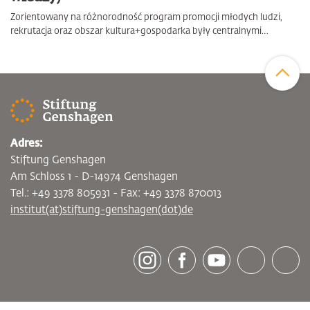
Zorientowany na różnorodność program promocji młodych ludzi,
rekrutacja oraz obszar kultura+gospodarka były centralnymi…
Zum Sei
Adres:
Stiftung Genshagen
Am Schloss 1 - D-14974 Genshagen
Tel.: +49 3378 805931 - Fax: +49 3378 870013
institut(at)stiftung-genshagen(dot)de
[socialLinksTitle]
Instagram
Facebook
Youtube
Bluesky
LinkedI