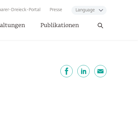
arer-Dreieck-Portal
Presse
Language
Suche
taltungen
Publikationen
öffnen
eilen
Facebook
LinkedIn
E-Mail