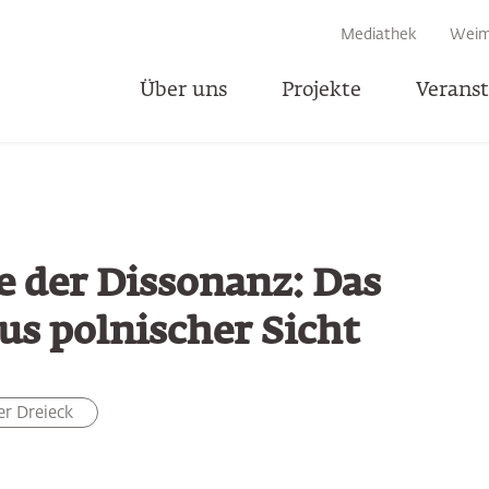
EN
Mediathek
Weim
Über uns
Projekte
Verans
T
e der Dissonanz: Das
us polnischer Sicht
r Dreieck