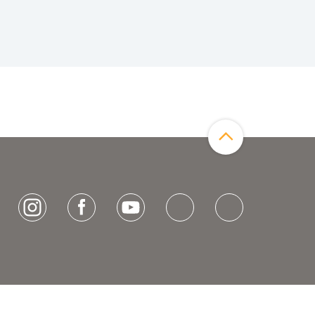
Zum Seitenanfang
[socialLinksTitle]
Instagram
Facebook
Youtube
Bluesky
LinkedIn