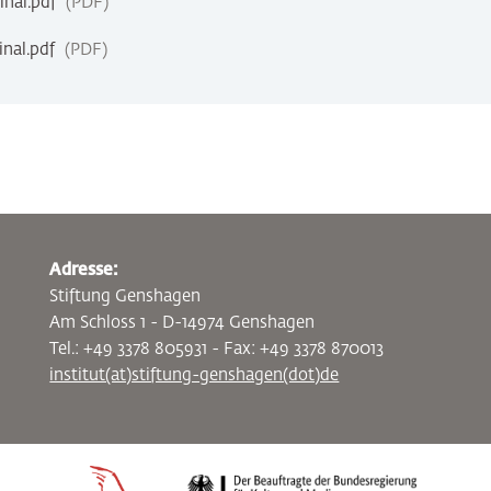
nal.pdf
PDF
nal.pdf
PDF
Adresse:
Stiftung Genshagen
Am Schloss 1 - D-14974 Genshagen
Tel.: +49 3378 805931 - Fax: +49 3378 870013
institut(at)stiftung-genshagen(dot)de