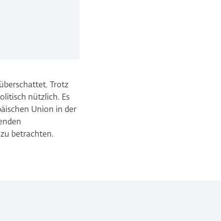
überschattet. Trotz
itisch nützlich. Es
päischen Union in der
henden
zu betrachten.