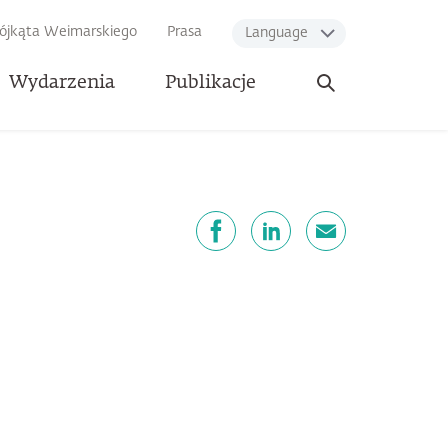
rójkąta Weimarskiego
Prasa
Language
Otwórz
Wydarzenia
Publikacje
wyszukiwarkę
dostępnij
Facebook
LinkedIn
email