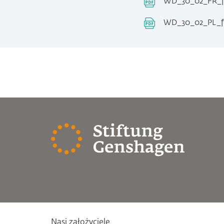
WD_30_02_FR_fi
WD_30_02_PL_fi
Nasi założyciele