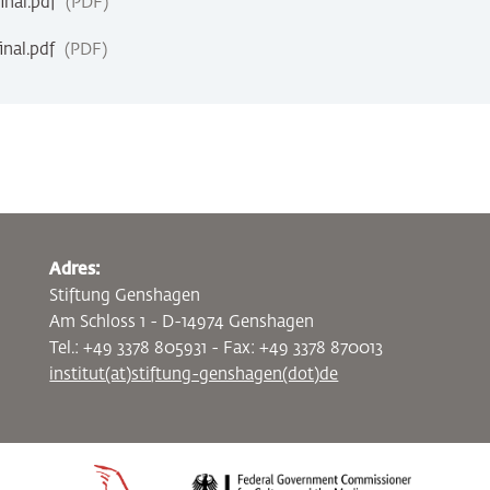
nal.pdf
PDF
nal.pdf
PDF
Adres:
Stiftung Genshagen
Am Schloss 1 - D-14974 Genshagen
Tel.: +49 3378 805931 - Fax: +49 3378 870013
institut(at)stiftung-genshagen(dot)de