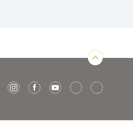
Zum Seitenanfang
[socialLinksTitle]
Instagram
Facebook
Youtube
Bluesky
LinkedIn