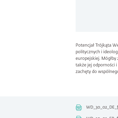
Potencjał Trójkąta We
politycznych i ideol
europejskiej. Mógłby 
także jej odporności 
zachęty do wspólneg
WD_30_02_DE_fi