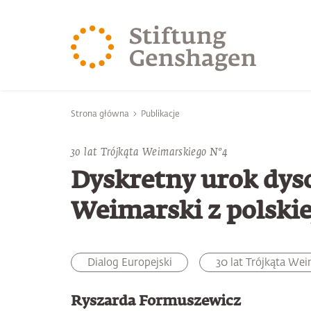
PRZJDŹ DO TREŚCI GŁÓWNEJ
PRZEJDŹ DO WYSZUK
Jesteś tutaj
Strona główna
Publikacje
30 lat Trójkąta Weimarskiego N°4
Dyskretny urok dys
Weimarski z polski
Dialog Europejski
30 lat Trójkąta We
Ryszarda Formuszewicz