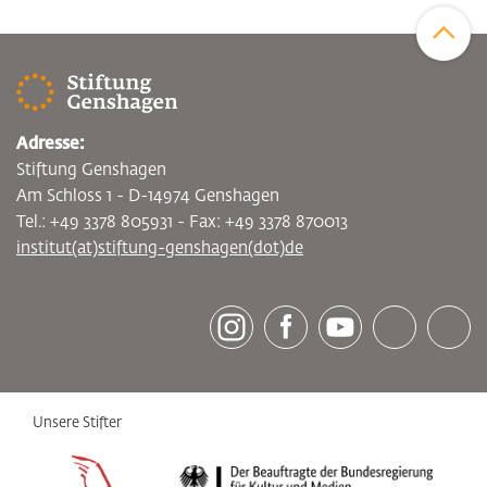
Zum Sei
Adresse:
Stiftung Genshagen
Am Schloss 1 - D-14974 Genshagen
Tel.: +49 3378 805931 - Fax: +49 3378 870013
institut(at)stiftung-genshagen(dot)de
[socialLinksTitle]
Instagram
Facebook
Youtube
Bluesky
LinkedI
Unsere Stifter