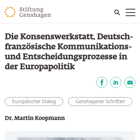
ZUM HAUPTINHALT SPRINGEN
Me
ZUR SUCHE SPRINGEN
Sie befinden sich hier:
Die Konsenswerkstatt. Deutsch-
Start
Publikationen
französische Kommunikations-
und Entscheidungsprozesse in
der Europapolitik
Teilen
Facebook
LinkedIn
E-Mail
Europäischer Dialog
Genshagener Schriften
Dr. Martin Koopmann