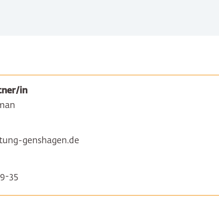
ner/in
man
tung-genshagen.de
9-35