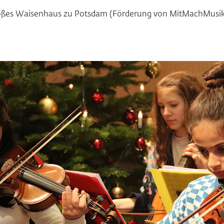
roßes Waisenhaus zu Potsdam (Förderung von MitMachMusik f
ringen