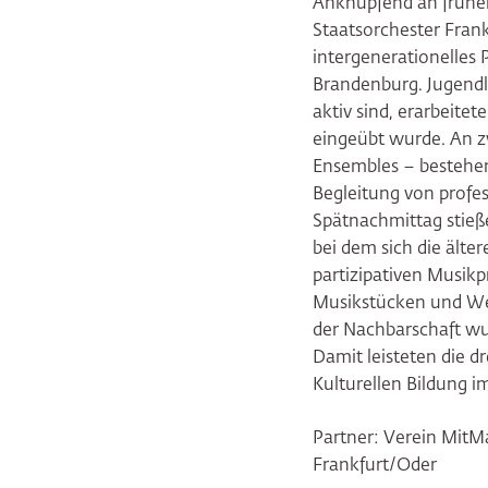
Anknüpfend an früher
Staatsorchester Fran
intergenerationelles 
Brandenburg. Jugendl
aktiv sind, erarbeit
eingeübt wurde. An z
Ensembles – bestehen
Begleitung von profe
Spätnachmittag stie
bei dem sich die ält
partizipativen Musik
Musikstücken und We
der Nachbarschaft wu
Damit leisteten die 
Kulturellen Bildung i
Partner: Verein MitM
Frankfurt/Oder