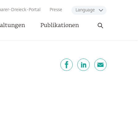
arer-Dreieck-Portal
Presse
Language
Suche
taltungen
Publikationen
öffnen
eilen
Facebook
LinkedIn
E-Mail