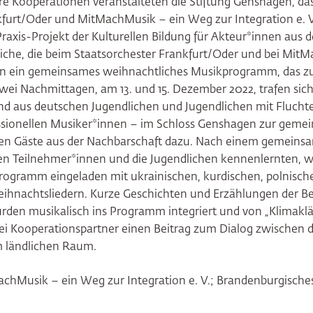
e Kooperationen veranstalteten die Stiftung Genshagen, da
kfurt/Oder und MitMachMusik – ein Weg zur Integration e. 
Praxis-Projekt der Kulturellen Bildung für Akteur*innen aus
iche, die beim Staatsorchester Frankfurt/Oder und bei Mit
eten ein gemeinsames weihnachtliches Musikprogramm, das z
wei Nachmittagen, am 13. und 15. Dezember 2022, trafen sich
d aus deutschen Jugendlichen und Jugendlichen mit Fluchter
ssionellen Musiker*innen – im Schloss Genshagen zur gem
ßen Gäste aus der Nachbarschaft dazu. Nach einem gemein
eren Teilnehmer*innen und die Jugendlichen kennenlernten, 
programm eingeladen mit ukrainischen, kurdischen, polnisc
ihnachtsliedern. Kurze Geschichten und Erzählungen der 
rden musikalisch ins Programm integriert und von „Klimaklä
drei Kooperationspartner einen Beitrag zum Dialog zwischen
m ländlichen Raum.
achMusik – ein Weg zur Integration e. V.; Brandenburgische