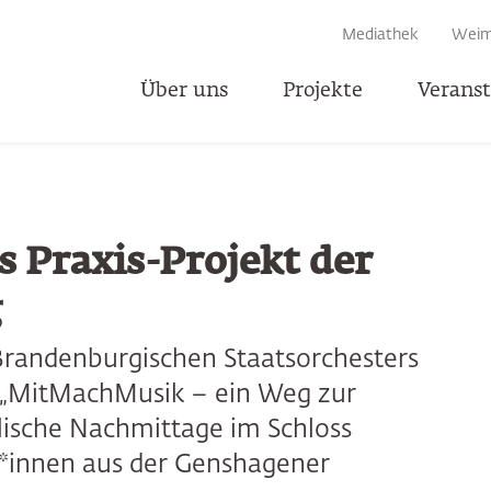
EN
Mediathek
Weim
Über uns
Projekte
Verans
T
s Praxis-Projekt der
g
Brandenburgischen Staatsorchesters
s „MitMachMusik – ein Weg zur
lische Nachmittage im Schloss
*innen aus der Genshagener