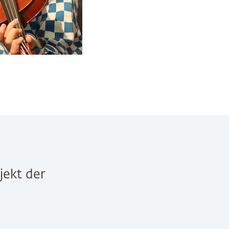
© MitMachMusik e. V. | Alan Ibrahim
jekt der