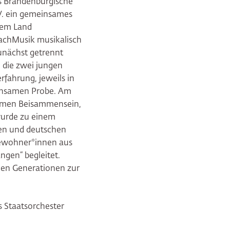
s Brandenburgische
V. ein gemeinsames
 dem Land
MachMusik musikalisch
unächst getrennt
 die zwei jungen
fahrung, jeweils in
einsamen Probe. Am
samen Beisammensein,
wurde zu einem
hen und deutschen
Bewohner*innen aus
ngen“ begleitet.
 den Generationen zur
s Staatsorchester