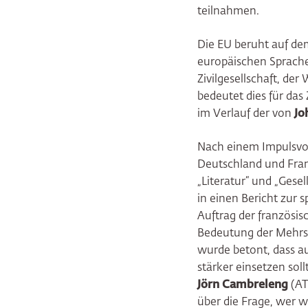
teilnahmen.
Die EU beruht auf de
europäischen Sprache
Zivilgesellschaft, de
bedeutet dies für das
im Verlauf der von
Jo
Nach einem Impulsvo
Deutschland und Frank
„Literatur“ und „Gese
in einen Bericht zur s
Auftrag der französi
Bedeutung der Mehrsp
wurde betont, dass a
stärker einsetzen soll
Jörn Cambreleng
(AT
über die Frage, wer 