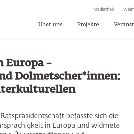
EN
Mediathek
Weim
Über uns
Projekte
Verans
T
n Europa –
nd Dolmetscher*innen:
terkulturellen
Ratspräsidentschaft befasste sich die
rsprachigkeit in Europa und widmete