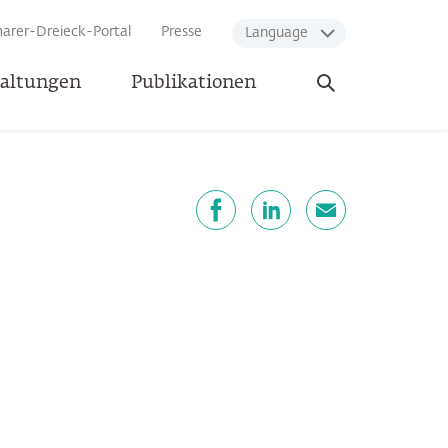
arer-Dreieck-Portal
Presse
Language
Suche
taltungen
Publikationen
öffnen
eilen
Facebook
LinkedIn
E-Mail