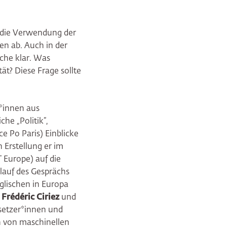
t die Verwendung der
en ab. Auch in der
ache klar. Was
ät? Diese Frage sollte
t*innen aus
he „Politik“,
ce Po Paris) Einblicke
n Erstellung er im
 Europe) auf die
lauf des Gesprächs
glischen in Europa
r
Frédéric Ciriez
und
setzer*innen und
h von maschinellen