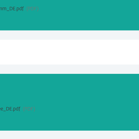
amm_DE.pdf
PDF
ee_DE.pdf
PDF