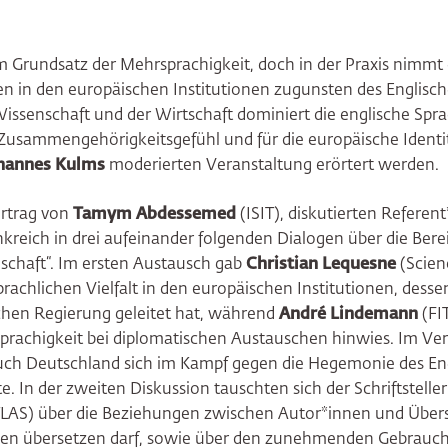
m Grundsatz der Mehrsprachigkeit, doch in der Praxis nimm
n in den europäischen Institutionen zugunsten des Englisch
r Wissenschaft und der Wirtschaft dominiert die englische Spr
 Zusammengehörigkeitsgefühl und für die europäische Identit
hannes Kulms
moderierten Veranstaltung erörtert werden.
rtrag von
Tamym Abdessemed
(ISIT), diskutierten Referen
reich in drei aufeinander folgenden Dialogen über die Bereic
llschaft“. Im ersten Austausch gab
Christian Lequesne
(Scien
prachlichen Vielfalt in den europäischen Institutionen, desse
schen Regierung geleitet hat, während
André Lindemann
(FIT
rachigkeit bei diplomatischen Austauschen hinwies. Im Ver
uch Deutschland sich im Kampf gegen die Hegemonie des En
te. In der zweiten Diskussion tauschten sich der Schriftstelle
LAS) über die Beziehungen zwischen Autor*innen und Über
wen übersetzen darf, sowie über den zunehmenden Gebrauc