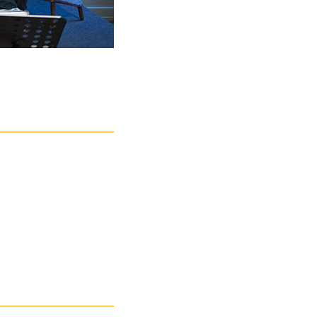
Foto: ©Stiftung Genshagen | Jens Jeske