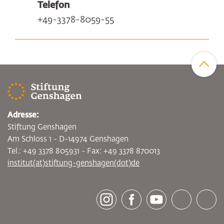
Telefon
+49-3378-8059-55
Zum Sei
Adresse:
Stiftung Genshagen
Am Schloss 1 - D-14974 Genshagen
Tel.: +49 3378 805931 - Fax: +49 3378 870013
institut(at)stiftung-genshagen(dot)de
[socialLinksTitle]
Instagram
Facebook
Youtube
Bluesky
LinkedI