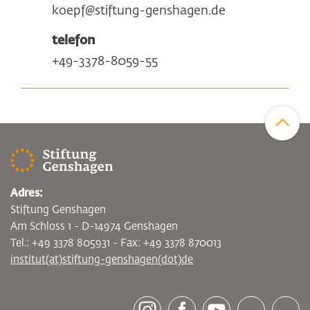
koepf@stiftung-genshagen.de
telefon
+49-3378-8059-55
Zum Sei
Adres:
Stiftung Genshagen
Am Schloss 1 - D-14974 Genshagen
Tel.: +49 3378 805931 - Fax: +49 3378 870013
institut(at)stiftung-genshagen(dot)de
[socialLinksTitle]