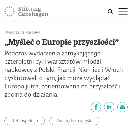
PRZJDŹ DO TREŚCI GŁÓWNEJ
Me
PRZEJDŹ DO WYSZUKIWARKI
Wydarzenie końcowe
„Myśleć o Europie przyszłości”
Podczas wydarzenia zamykającego
czteroletni cykl warsztatów młodzi
naukowcy z Polski, Francji, Niemiec i Włoch
dyskutowali o tym, jak może wyglądać
Europa jutra, zorientowana na przyszłość i
zdolna do działania.
Udostępnij
Facebook
LinkedIn
email
Retrospekcja
Dialog Europejski