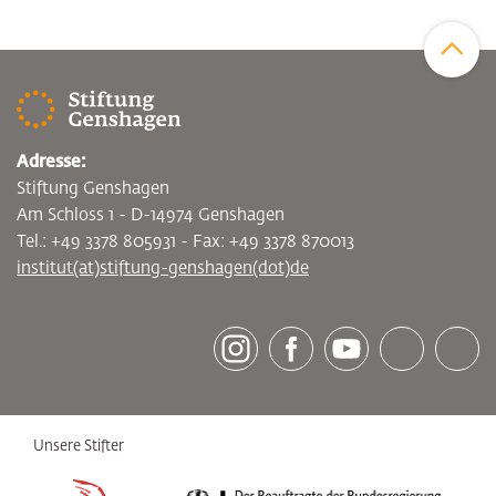
Zum Sei
Adresse:
Stiftung Genshagen
Am Schloss 1 - D-14974 Genshagen
Tel.: +49 3378 805931 - Fax: +49 3378 870013
institut(at)stiftung-genshagen(dot)de
[socialLinksTitle]
Instagram
Facebook
Youtube
Bluesky
LinkedI
Unsere Stifter