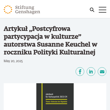
PRZJDŹ DO TREŚCI GŁÓWNEJ
Me
PRZEJDŹ DO WYSZUKIWARKI
Jesteś tutaj
Artykuł „Postcyfrowa
Strona główna
partycypacja w kulturze”
autorstwa Susanne Keuchel w
roczniku Polityki Kulturalnej
May 20, 2025
Udostępnij
Facebook
LinkedIn
email