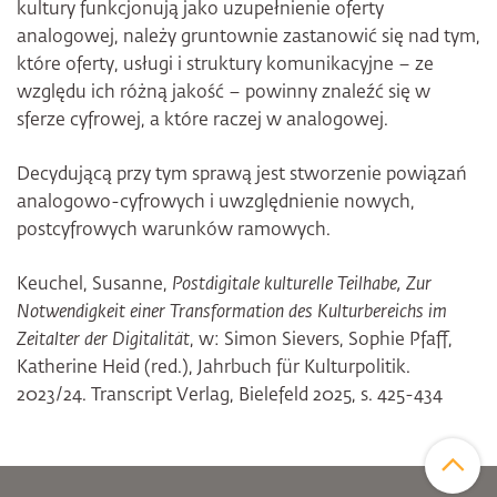
kultury funkcjonują jako uzupełnienie oferty
analogowej, należy gruntownie zastanowić się nad tym,
które oferty, usługi i struktury komunikacyjne – ze
względu ich różną jakość – powinny znaleźć się w
sferze cyfrowej, a które raczej w analogowej.
Decydującą przy tym sprawą jest stworzenie powiązań
analogowo-cyfrowych i uwzględnienie nowych,
postcyfrowych warunków ramowych.
Keuchel, Susanne,
Postdigitale kulturelle Teilhabe, Zur
Notwendigkeit einer Transformation des Kulturbereichs im
Zeitalter der Digitalität
, w: Simon Sievers, Sophie Pfaff,
Katherine Heid (red.), Jahrbuch für Kulturpolitik.
2023/24. Transcript Verlag, Bielefeld 2025, s. 425-434
Zum Sei