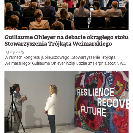
Guillaume Ohleyer na debacie okrągłego stołu
Stowarzyszenia Trójkąta Weimarskiego
03.09.2025
W ramach kongresu jubileuszowego „Stowarzyszenie Trójkąta
Weimarskiego” Guillaume Ohleyer wziął udział 27 sierpnia 2025 r. w…