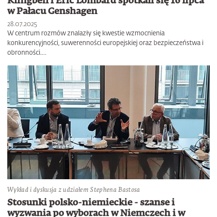
Klingbeil i Éric Lombard spotkali się 16 lipca
w Pałacu Genshagen
28.07.2025
W centrum rozmów znalazły się kwestie wzmocnienia
konkurencyjności, suwerenności europejskiej oraz bezpieczeństwa i
obronności.…
Wykład i dyskusja z udziałem Stephena Bastosa
Stosunki polsko-niemieckie - szanse i
wyzwania po wyborach w Niemczech i w