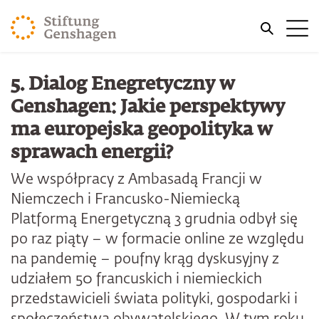
PRZJDŹ DO TREŚCI GŁÓWNEJ
Me
PRZEJDŹ DO WYSZUKIWARKI
5. Dialog Enegretyczny w
Genshagen: Jakie perspektywy
ma europejska geopolityka w
sprawach energii?
We współpracy z Ambasadą Francji w
Niemczech i Francusko-Niemiecką
Platformą Energetyczną 3 grudnia odbył się
po raz piąty – w formacie online ze względu
na pandemię – poufny krąg dyskusyjny z
udziałem 50 francuskich i niemieckich
przedstawicieli świata polityki, gospodarki i