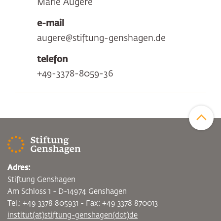
Marie Augère
e-mail
augere@stiftung-genshagen.de
telefon
+49-3378-8059-36
Zum Sei
Adres:
Stiftung Genshagen
Am Schloss 1 - D-14974 Genshagen
Tel.: +49 3378 805931 - Fax: +49 3378 870013
institut(at)stiftung-genshagen(dot)de