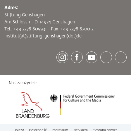
Adres:
Stiftung Genshagen
Am Schloss 1 - D-14974 Genshagen
Tel.: +49 3378 805931 - Fax: +49 3378 870013
institut(at)stiftung-genshagen(dot)de
[socialLinksTitle]
Instagram
Facebook
Youtube
Bluesky
LinkedI
Nasi założyciele
Dojazd
Dostępność
Impressum
Netykieta
Ochrona danych