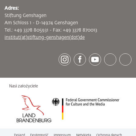
Adres:
Stiftung Genshagen
Am Schloss 1 - D-14974 Genshagen
Tel.: +49 3378 805931 - Fax: +49 3378 870013
institut(at)stiftung-genshagen(dot)de
[socialLinksTitle]
Instagram
Facebook
Youtube
Bluesky
LinkedI
Nasi założyciele
Dojazd
Dostępność
Impressum
Netykieta
Ochrona danych