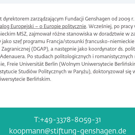
 dyrektorem zarządzającym Fundacji Genshagen od 2009 r.
alog Europejski – o Europie politycznie
. Wcześniej, po pracy 
eckim MSZ, zajmował różne stanowiska w doradztwie w zak
rw jako szef programu Francja/stosunki francusko-niemiecki
 Zagranicznej (DGAP), a następnie jako koordynator ds. polit
 Adenauera. Po studiach politologicznych i romanistycznych
e, Freie Universität Berlin (Wolnym Uniwersytecie Berlińskim)
Instytucie Studiów Politycznych w Paryżu), doktoryzował się 
wersytecie Berlińskim.
+49-3378-8059-31
koopmann@stiftung-genshagen.de