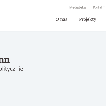
IWARKI
Mediateka
Portal T
O nas
Projekty
nn
olitycznie