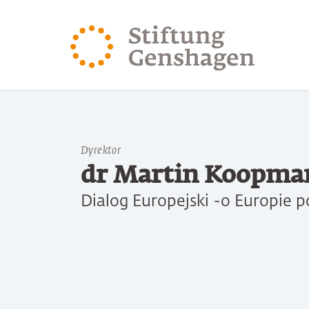
PRZJDŹ DO TREŚCI GŁÓWNEJ
PRZEJDŹ DO WYSZUK
Dyrektor
dr Martin Koopma
Dialog Europejski -o Europie p