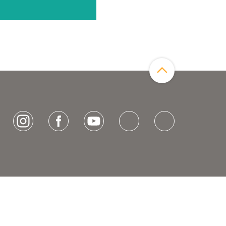
Zum Seitenanfang
[socialLinksTitle]
Instagram
Facebook
Youtube
Bluesky
LinkedIn