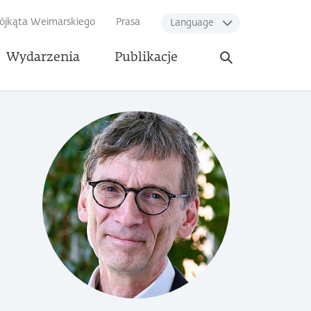
rójkąta Weimarskiego
Prasa
Language
Otwórz
Wydarzenia
Publikacje
wyszukiwarkę