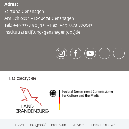
Adres:
Stiftung Genshagen
Am Schloss 1 - D-14974 Genshagen
Tel.: +49 3378 805931 - Fax: +49 3378 870013
institut(at)stiftung-genshagen(dot)de
[socialLinksTitle]
Instagram
Facebook
Youtube
Bluesky
LinkedI
Nasi założyciele
Dojazd
Dostępność
Impressum
Netykieta
Ochrona danych