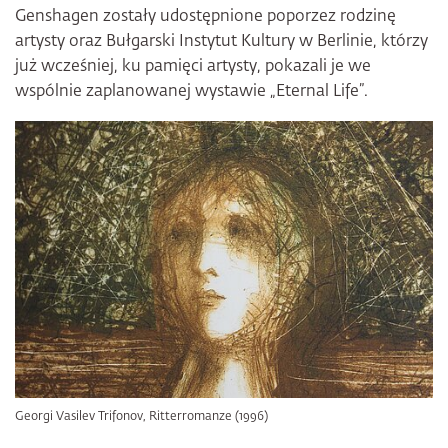
Genshagen zostały udostępnione poporzez rodzinę
artysty oraz Bułgarski Instytut Kultury w Berlinie, którzy
już wcześniej, ku pamięci artysty, pokazali je we
wspólnie zaplanowanej wystawie „Eternal Life”.
Georgi Vasilev Trifonov, Ritterromanze (1996)