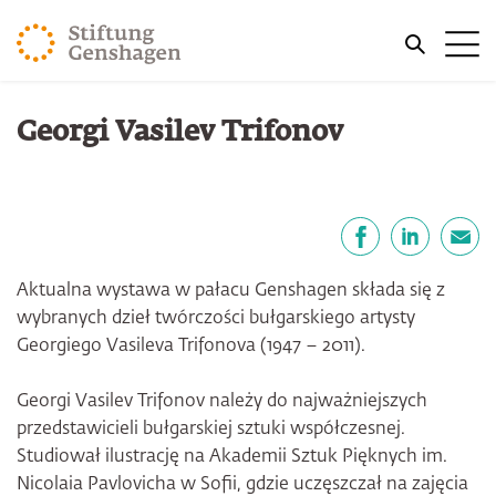
PRZJDŹ DO TREŚCI GŁÓWNEJ
Me
PRZEJDŹ DO WYSZUKIWARKI
Jesteś tutaj
Georgi Vasilev Trifonov
Strona główna
Projekty
Wystawy
Udostępnij
Facebook
LinkedIn
email
Aktualna wystawa w pałacu Genshagen składa się z
wybranych dzieł twórczości bułgarskiego artysty
Georgiego Vasileva Trifonova (1947 – 2011).
Georgi Vasilev Trifonov należy do najważniejszych
przedstawicieli bułgarskiej sztuki współczesnej.
Studiował ilustrację na Akademii Sztuk Pięknych im.
Nicolaia Pavlovicha w Sofii, gdzie uczęszczał na zajęcia