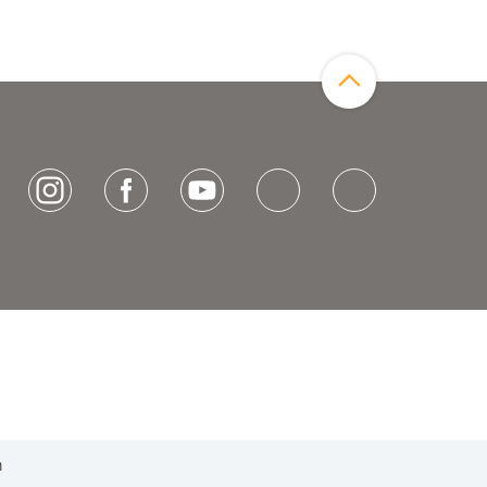
Zum Seitenanfang
[socialLinksTitle]
Instagram
Facebook
Youtube
Bluesky
LinkedIn
h