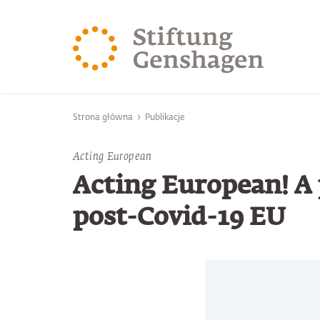
PRZJDŹ DO TREŚCI GŁÓWNEJ
PRZEJDŹ DO WYSZUK
Jesteś tutaj
Strona główna
Publikacje
Acting European
Acting European! A 
post-Covid-19 EU