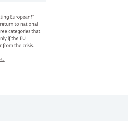
Acting European?”
 return to national
hree categories that
nly if the EU
 from the crisis.
 EU