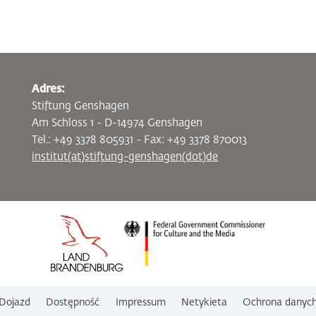
Adres:
Stiftung Genshagen
Am Schloss 1 - D-14974 Genshagen
Tel.: +49 3378 805931 - Fax: +49 3378 870013
institut(at)stiftung-genshagen(dot)de
Dojazd
Dostępność
Impressum
Netykieta
Ochrona danyc