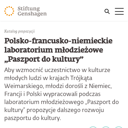
PRZJDŹ DO TREŚCI GŁÓWNEJ
Me
PRZEJDŹ DO WYSZUKIWARKI
Jesteś tutaj
Katalog propozycji
Strona główna
Publikacje
Polsko-francusko-niemieckie
laboratorium młodzieżowe
„Paszport do kultury”
Aby wzmocnić uczestnictwo w kulturze
młodych ludzi w krajach Trójkąta
Weimarskiego, młodzi dorośli z Niemiec,
Francji i Polski wypracowali podczas
laboratorium młodzieżowego „Paszport do
kultury“ propozycje dalszego rozwoju
paszportu do kultury.