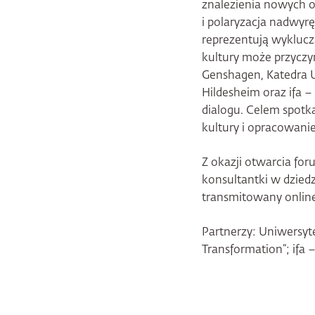
znalezienia nowych o
i polaryzacja nadwyrę
reprezentują wyklucza
kultury może przyczy
Genshagen, Katedra U
Hildesheim oraz ifa 
dialogu. Celem spotk
kultury i opracowani
Z okazji otwarcia for
konsultantki w dziedz
transmitowany onlin
Partnerzy: Uniwersyte
Transformation“; ifa 