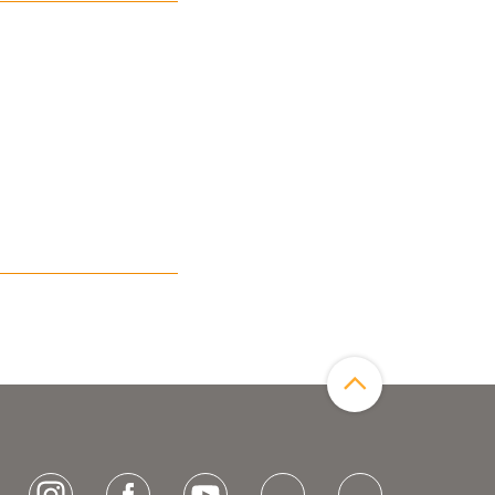
Zum Seitenanfang
[socialLinksTitle]