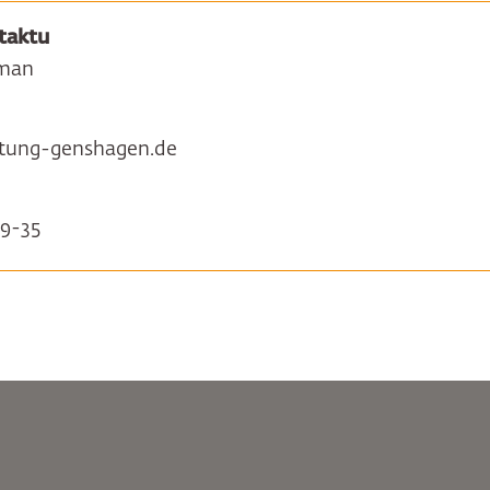
taktu
man
tung-genshagen.de
9-35