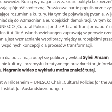
dpowiedzi. Rosną wymagania w zakresie polityki bezpiecze
żają spójność społeczną. Prawicowe partie populistyczne zy
jące rozumienie kultury. Na tym tle pojawia się pytanie, w j
niać się do wzmacniania europejskich demokracji. W tym ko
NESCO „Cultural Policies for the Arts and Transformation“ 
– Institut für Auslandsbeziehungen zapraszają w połowie cz
ania jest wzmacnianie współpracy między europejskimi prze
e wspólnych koncepcji dla procesów transformacji.
um dialou 22 maja odbył się publiczny wykład
Sylvii Amann
,
inie kultury i przemysłu kreatywnego oraz dyrektor „inforelai
e.
Nagranie wideo z wykładu można znaleźć
tutaj.
t w Hildesheim – UNESCO Chair „Cultural Policies for the A
– Institut für Auslandsbeziehungen