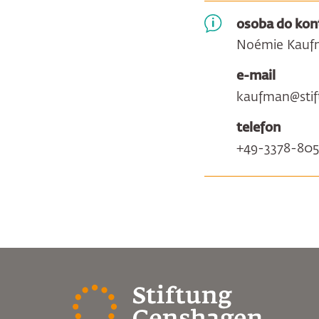
osoba do kon
Noémie Kauf
e-mail
kaufman@stif
telefon
+49-3378-805