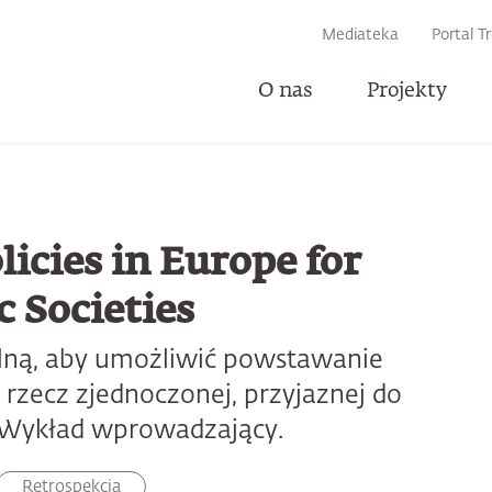
IWARKI
Mediateka
Portal T
O nas
Projekty
U
licies in Europe for
 Societies
ralną, aby umożliwić powstawanie
rzecz zjednoczonej, przyjaznej do
? Wykład wprowadzający.
Retrospekcja