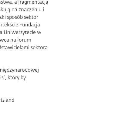
ństwa, a fragmentacja
skują na znaczeniu i
aki sposób sektor
ntekście Fundacja
na Uniwersytecie w
erwca na forum
dstawicielami sektora
 międzynarodowej
s”, który by
rts and