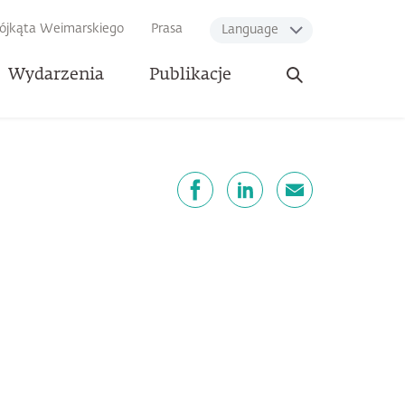
rójkąta Weimarskiego
Prasa
Language
Otwórz
Wydarzenia
Publikacje
wyszukiwarkę
dostępnij
Facebook
LinkedIn
email