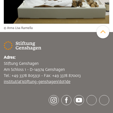
Zum Sei
© Anna Lisa Ramella
Adres:
Stiftung Genshagen
Am Schloss 1 - D-14974 Genshagen
Tel.: +49 3378 805931 - Fax: +49 3378 870013
institut(at)stiftung-genshagen(dot)de
[socialLinksTitle]
Instagram
Facebook
Youtube
Bluesky
LinkedI