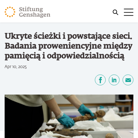
PRZJDŹ DO TREŚCI GŁÓWNEJ
Me
PRZEJDŹ DO WYSZUKIWARKI
Jesteś tutaj
Ukryte ścieżki i powstające sieci.
Strona główna
Badania proweniencyjne między
pamięcią i odpowiedzialnością
Apr 10, 2025
Udostępnij
Facebook
LinkedIn
email