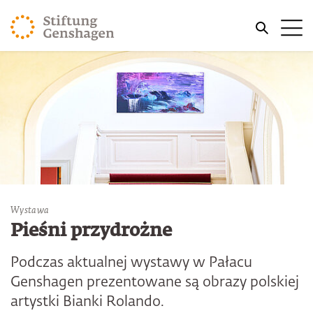
PRZJDŹ DO TREŚCI GŁÓWNEJ
Me
PRZEJDŹ DO WYSZUKIWARKI
Wystawa
Pieśni przydrożne
Podczas aktualnej wystawy w Pałacu
Genshagen prezentowane są obrazy polskiej
artystki Bianki Rolando.