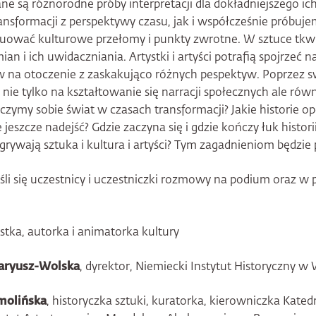
 są różnorodne próby interpretacji dla dokładniejszego ic
ansformacji z perspektywy czasu, jak i współcześnie próbuje
uować kulturowe przełomy i punkty zwrotne. W sztuce tkwi
ian i ich uwidaczniania. Artystki i artyści potrafią spojrzeć na
w na otoczenie z zaskakująco różnych pespektyw. Poprzez s
nie tylko na kształtowanie się narracji społecznych ale ró
aczymy sobie świat w czasach transformacji? Jakie historie 
e jeszcze nadejść? Gdzie zaczyna się i gdzie kończy łuk histori
grywają sztuka i kultura i artyści? Tym zagadnieniom będzie
śli się uczestnicy i uczestniczki rozmowy na podium oraz w p
ystka, autorka i animatorka kultury
aryusz-Wolska
, dyrektor, Niemiecki Instytut Historyczny w
molińska
, historyczka sztuki, kuratorka, kierowniczka Katedr