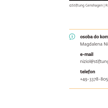
©Stiftung Genshagen | R
osoba do kon
Magdalena Ni
e-mail
niziol@stiftu
telefon
+49-3378-80