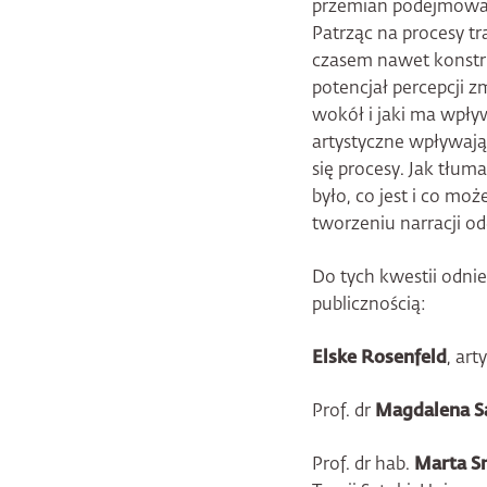
przemian podejmowane
Patrząc na procesy tr
czasem nawet konstr
potencjał percepcji zm
wokół i jaki ma wpły
artystyczne wpływają 
się procesy. Jak tłum
było, co jest i co moż
tworzeniu narracji od
Do tych kwestii odnie
publicznością:
Elske Rosenfeld
, art
Prof. dr
Magdalena S
Prof. dr hab.
Marta S