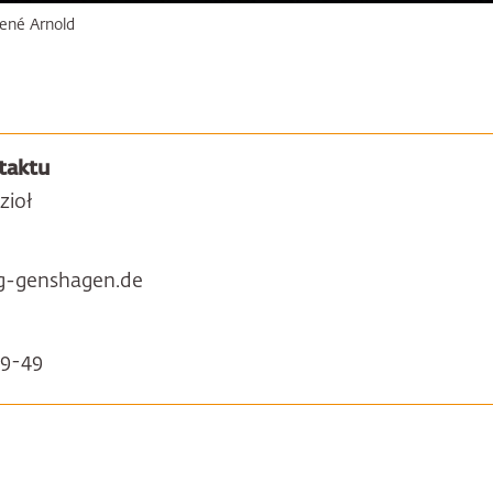
ené Arnold
taktu
zioł
ng-genshagen.de
59-49