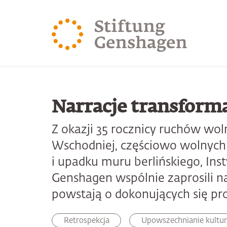
PRZJDŹ DO TREŚCI GŁÓWNEJ
PRZEJDŹ DO WYSZUK
Narracje transforma
Z okazji 35 rocznicy ruchów w
Wschodniej, częściowo wolnyc
i upadku muru berlińskiego, Inst
Genshagen wspólnie zaprosili na
powstają o dokonujących się pro
Retrospekcja
Upowszechnianie kultury