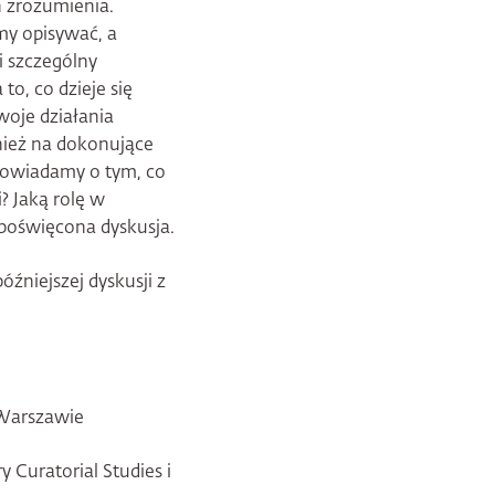
h zrozumienia.
my opisywać, a
 szczególny
 to, co dzieje się
woje działania
wnież na dokonujące
opowiadamy o tym, co
i? Jaką rolę w
 poświęcona dyskusja.
óźniejszej dyskusji z
 Warszawie
y Curatorial Studies i