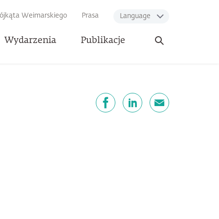
rójkąta Weimarskiego
Prasa
Language
Otwórz
Wydarzenia
Publikacje
wyszukiwarkę
dostępnij
Facebook
LinkedIn
email