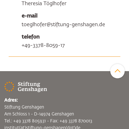
Theresia Töglhofer
e-mail
toeglhofer@stiftung-genshagen.de
telefon
+49-3378-8059-17
Zum Sei
Adres:
Stiftung Genshagen
Am Schloss 1 - D-14974 Genshagen
Tel.: +49 3378 805931 - Fax: +49 3378 870013
institut(at)stiftung-genshagen(dot)de