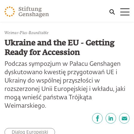
PRZJDŹ DO TREŚCI GŁÓWNEJ
Me
PRZEJDŹ DO WYSZUKIWARKI
Weimar-Plus-Roundtable
Ukraine and the EU - Getting
Ready for Accession
Podczas sympozjum w Pałacu Genshagen
dyskutowano kwestię przygotowań UE i
Ukrainy do wspólnej przyszłości w
rozszerzonej Unii Europejskiej i wkładu, jaki
mogą wnieść państwa Trójkąta
Weimarskiego.
Udostępnij
Facebook
LinkedIn
email
Dialog Europejski