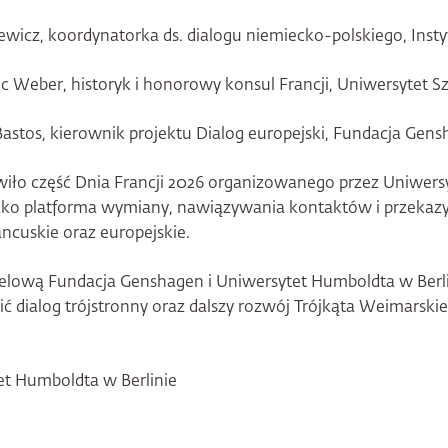
wicz, koordynatorka ds. dialogu niemiecko-polskiego, Ins
ric Weber, historyk i honorowy konsul Francji, Uniwersytet S
astos, kierownik projektu Dialog europejski, Fundacja Gen
wiło część Dnia Francji 2026 organizowanego przez Uniwer
y jako platforma wymiany, nawiązywania kontaktów i przekaz
ncuskie oraz europejskie.
elową Fundacja Genshagen i Uniwersytet Humboldta w Berli
 dialog trójstronny oraz dalszy rozwój Trójkąta Weimarski
et Humboldta w Berlinie