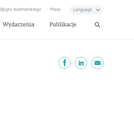
rójkąta Weimarskiego
Prasa
Language
Otwórz
Wydarzenia
Publikacje
wyszukiwarkę
dostępnij
Facebook
LinkedIn
email