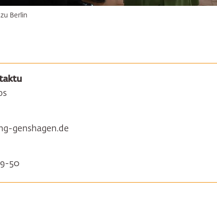
zu Berlin
taktu
os
ung-genshagen.de
59-50