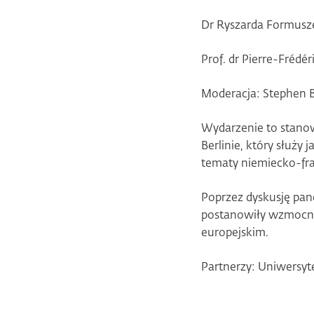
Dr Ryszarda Formusze
Prof. dr Pierre-Frédé
Moderacja: Stephen B
Wydarzenie to stano
Berlinie, który służ
tematy niemiecko-fra
Poprzez dyskusję pan
postanowiły wzmocnić
europejskim.
Partnerzy: Uniwersyt