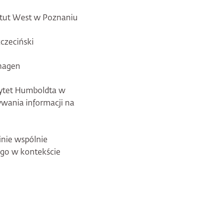
tytut West w Poznaniu
zczeciński
shagen
sytet Humboldta w
ywania informacji na
nie wspólnie
ego w kontekście