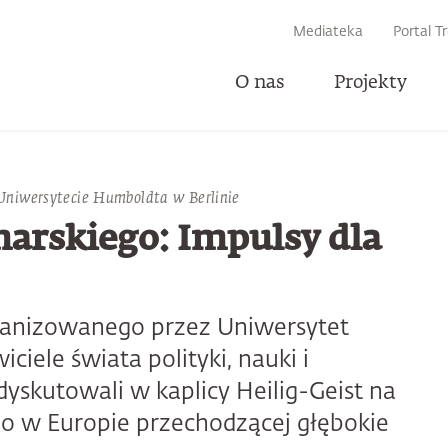
IWARKI
Mediateka
Portal T
O nas
Projekty
Uniwersytecie Humboldta w Berlinie
U
marskiego: Impulsy dla
ganizowanego przez Uniwersytet
iele świata polityki, nauki i
yskutowali w kaplicy Heilig-Geist na
go w Europie przechodzącej głębokie