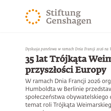
PRZJDŹ DO TREŚCI GŁÓWNEJ
PRZEJDŹ DO WYSZUK
Dyskusja panelowa w ramach Dnia Francji 2026 na 
35 lat Trójkąta Wei
przyszłości Europy
W ramach Dnia Francji 2026 or
Humboldta w Berlinie przedstawic
społeczeństwa obywatelskiego d
temat roli Trójkąta Weimarskie