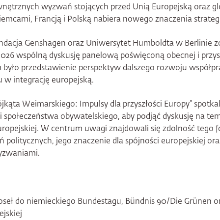
nętrznych wyzwań stojących przed Unią Europejską oraz g
emcami, Francją i Polską nabiera nowego znaczenia strate
ndacja Genshagen oraz Uniwersytet Humboldta w Berlinie z
026 wspólną dyskusję panelową poświęconą obecnej i przyszł
było przedstawienie perspektyw dalszego rozwoju współpra
 w integrację europejską.
ójkąta Weimarskiego: Impulsy dla przyszłości Europy” spotkali
i i społeczeństwa obywatelskiego, aby podjąć dyskusję na t
uropejskiej. W centrum uwagi znajdowali się zdolność tego 
politycznych, jego znaczenie dla spójności europejskiej ora
wyzwaniami.
poseł do niemieckiego Bundestagu, Bündnis 90/Die Grünen 
ejskiej