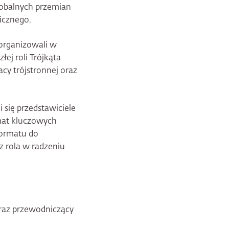
lobalnych przemian
gicznego.
organizowali w
ej roli Trójkąta
cy trójstronnej oraz
 się przedstawiciele
emat kluczowych
formatu do
z rola w radzeniu
oraz przewodniczący