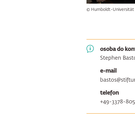
© Humboldt-Universität 
osoba do kon
Stephen Bast
e-mail
bastos@stift
telefon
+49-3378-80